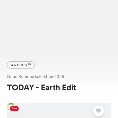
Ab CHF 9
95
Neue Sommerkollektion 2026
TODAY - Earth Edit
Sale
A