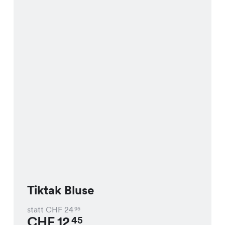
Tiktak Bluse
statt CHF
24
95
CHF
12
45