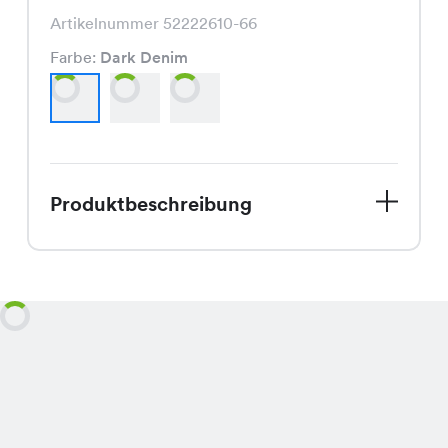
Artikelnummer 52222610-66
Farbe:
Dark Denim
Produktbeschreibung
Komm vorbei und schnapp Dir die
Panama Jeans, die exklusiv in unseren
Chicorée Filialen erhältlich ist. Mit
ihrem perfekten Schnitt und der
hochwertigen Verarbeitung ist sie ein
absolutes Must-Have für jeden