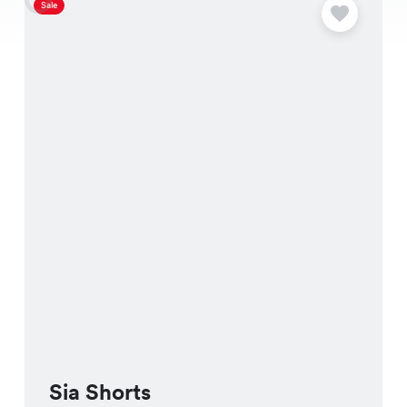
Sale
S
Sia Shorts