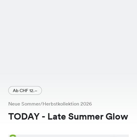
Kleiderschrank. Verfügbar in den
Farben Dark Denim, Vintage Wash und
Black Denim, passt sie zu jedem Outfit
und Stil. Und das Beste daran? Sie ist
momentan im Sale! Statt CHF 39.95
kostet sie nur noch CHF 12.95. Also,
worauf wartest Du? Komm vorbei und
probier sie an, Du wirst sie lieben!
Ab CHF 12.–
Neue Sommer/Herbstkollektion 2026
TODAY - Late Summer Glow