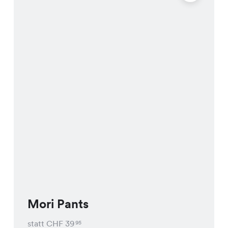
Mori Pants
statt CHF
39
95