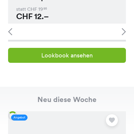
statt CHF
19
95
CHF
12.–
Lookbook ansehen
Neu diese Woche
Angebot
A