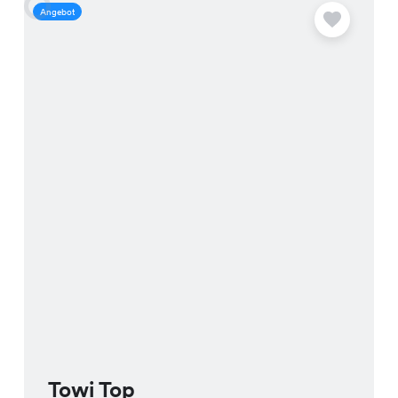
Angebot
A
Towi Top