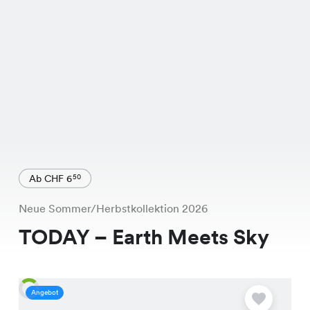
Ab CHF 6
50
Neue Sommer/Herbstkollektion 2026
TODAY – Earth Meets Sky
Angebot
A