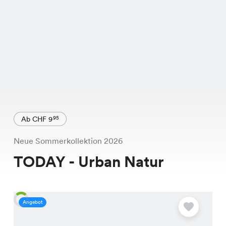
Ab CHF 9
95
Neue Sommerkollektion 2026
TODAY - Urban Natur
Angebot
A