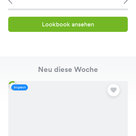
Lookbook ansehen
Neu diese Woche
Angebot
A