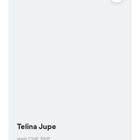
Telina Jupe
statt CHF
39
95