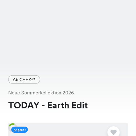
Ab CHF 9
95
Neue Sommerkollektion 2026
TODAY - Earth Edit
Angebot
A