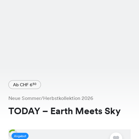
Ab CHF 6
50
Neue Sommer/Herbstkollektion 2026
TODAY – Earth Meets Sky
Angebot
A