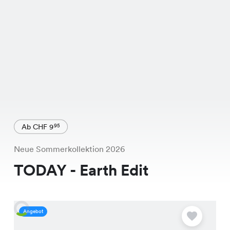
Ab CHF 9
95
Neue Sommerkollektion 2026
TODAY - Earth Edit
Angebot
A