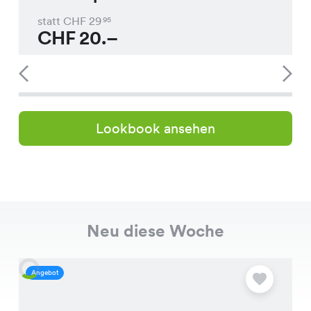
statt CHF
29
95
CHF
20.–
Lookbook ansehen
Neu diese Woche
Angebot
A