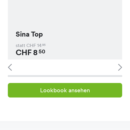
Sina Top
statt CHF
14
95
CHF
8
50
Lookbook ansehen