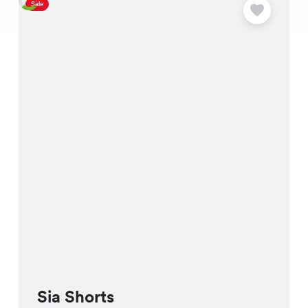
Sale
S
Sia Shorts