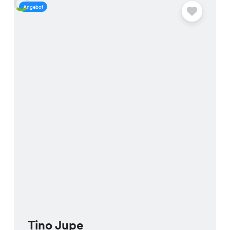
Angebot
A
Tino Jupe