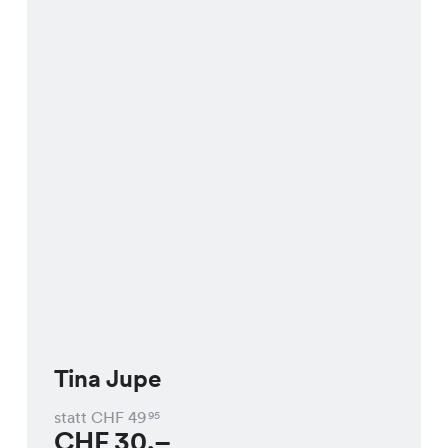
Tina Jupe
statt CHF
49
95
CHF
30.–