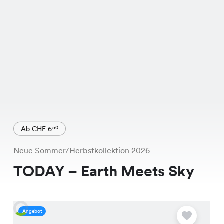
Ab CHF 6
50
Neue Sommer/Herbstkollektion 2026
TODAY – Earth Meets Sky
Angebot
A