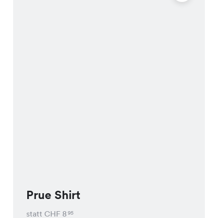
Prue Shirt
statt CHF
8
95