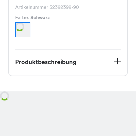
Artikelnummer 52392399-90
Farbe:
Schwarz
Produktbeschreibung
Wow, hast Du schon unseren Paola
Jupe gesehen? Dieser Rock ist ein
echter Hingucker und gerade auf Sale!
Ursprünglich für CHF 29.95 erhältlich,
kannst Du ihn jetzt für nur CHF 9.95
ergattern. Das ist ein Angebot, das Du