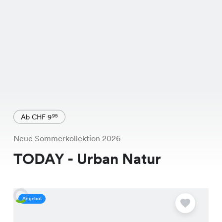
Ab CHF 9
95
Neue Sommerkollektion 2026
TODAY - Urban Natur
Angebot
A