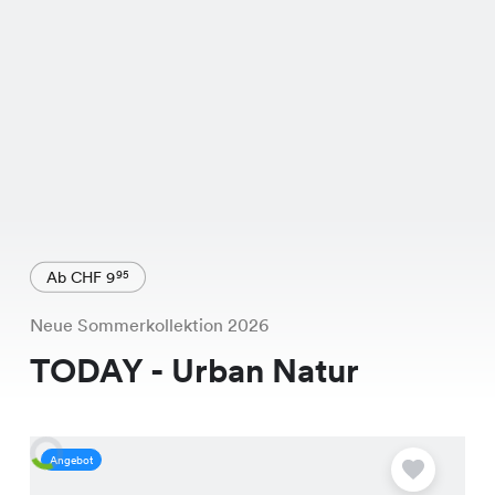
Ab CHF 9
95
Neue Sommerkollektion 2026
TODAY - Urban Natur
Angebot
A