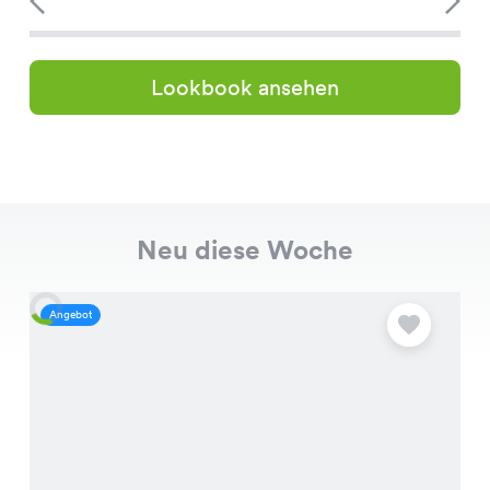
Lookbook ansehen
Neu diese Woche
Angebot
A