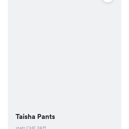
Taisha Pants
statt CHF
24
95