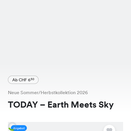
Ab CHF 6
50
Neue Sommer/Herbstkollektion 2026
TODAY – Earth Meets Sky
Angebot
A