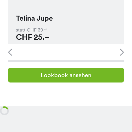
Telina Jupe
statt CHF
39
95
CHF
25.–
Lookbook ansehen