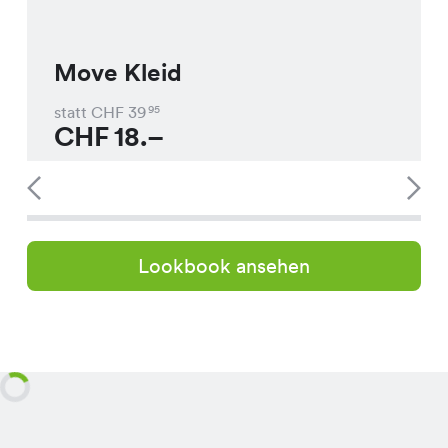
Move Kleid
statt CHF
39
95
CHF
18.–
Lookbook ansehen