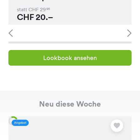
statt CHF
29
95
CHF
20.–
Lookbook ansehen
Neu diese Woche
Angebot
A