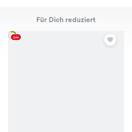
Für Dich reduziert
Sale
S