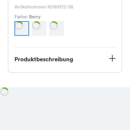
Artikelnummer 42169172-38
Farbe:
Berry
Produktbeschreibung
Entdecke den Perry Cardigan, Deinen
neuen Lieblings-Strickpullover für den
Spätsommer. Mit seinem bequemen
Schnitt und seiner hochwertigen
Verarbeitung ist er der perfekte
Begleiter für die Übergangszeit.