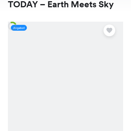
TODAY – Earth Meets Sky
Angebot
A