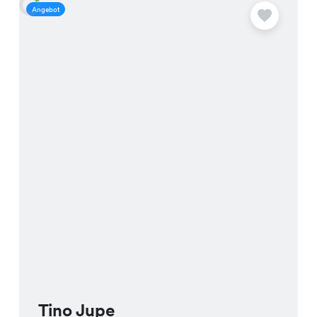
Angebot
A
Tino Jupe