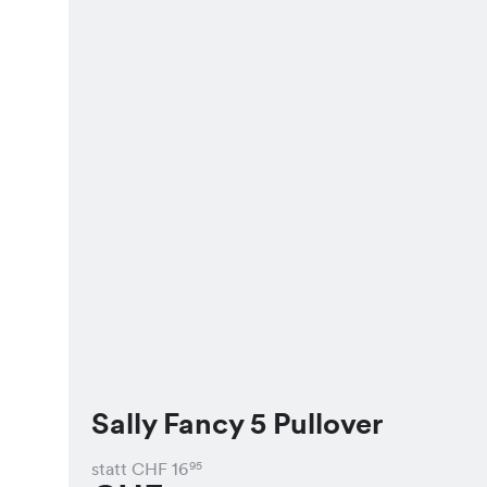
Sally Fancy 5 Pullover
statt CHF
16
95