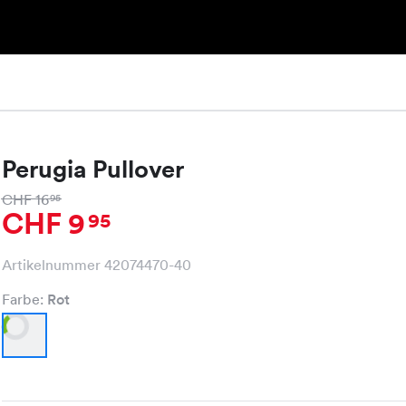
Perugia Pullover
CHF 16
95
CHF 9
95
Artikelnummer 42074470-40
Farbe:
Rot