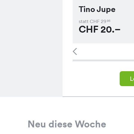
Tino Jupe
statt CHF
29
95
CHF
20.–
L
Neu diese Woche