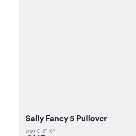
Sally Fancy 5 Pullover
statt CHF
16
95