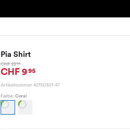
Pia Shirt
CHF 22
95
CHF 9
95
Artikelnummer 42150301-47
Farbe:
Coral