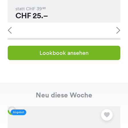
statt CHF
39
95
CHF
25.–
Lookbook ansehen
Neu diese Woche
Angebot
A