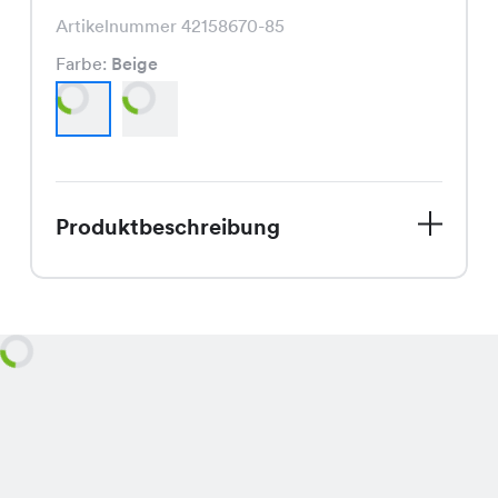
Artikelnummer 42158670-85
Farbe:
Beige
Produktbeschreibung
Entdecke den Riva Cardigan, Dein
neuer Lieblings-Strickpullover für den
Spätsommer. Mit seinem trendigen
Schnitt und den erhältlichen Farben
Beige und Anthrazit, passt er perfekt
zu Deinem Spätsommer-Look. Die