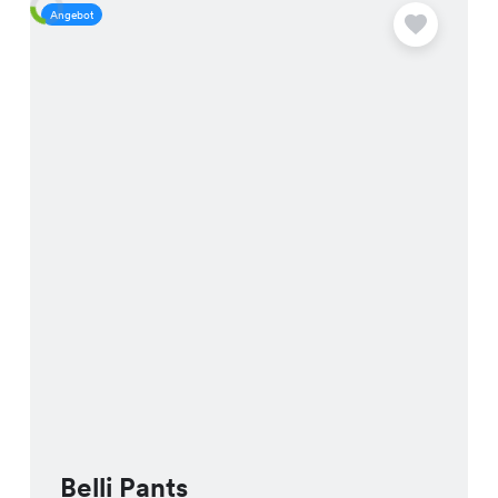
Angebot
A
Belli Pants