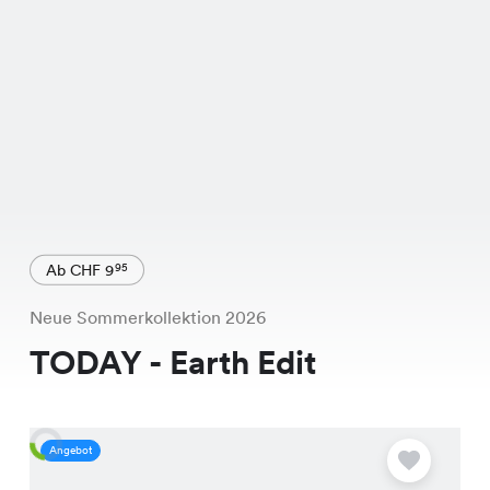
Ab CHF 9
95
Neue Sommerkollektion 2026
TODAY - Earth Edit
Angebot
A