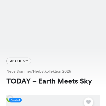
Ab CHF 6
50
Neue Sommer/Herbstkollektion 2026
TODAY – Earth Meets Sky
Angebot
A