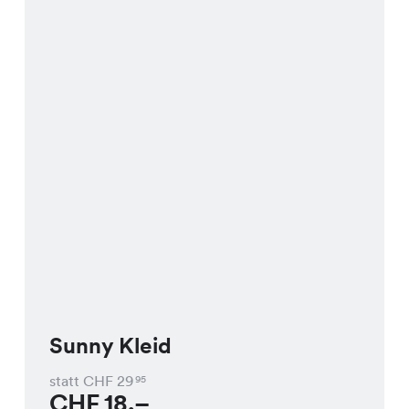
Sunny Kleid
statt CHF
29
95
CHF
18.–