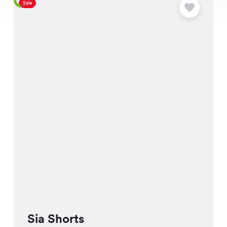
Sale
S
Sia Shorts