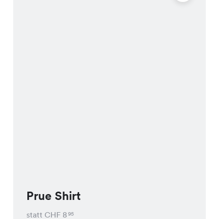
Prue Shirt
statt CHF
8
95