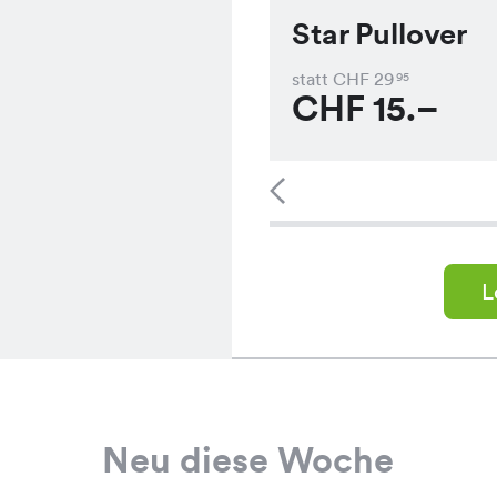
Star Pullover
statt CHF
29
95
CHF
15.–
L
Neu diese Woche