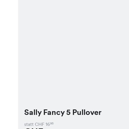
Sally Fancy 5 Pullover
statt CHF
16
95