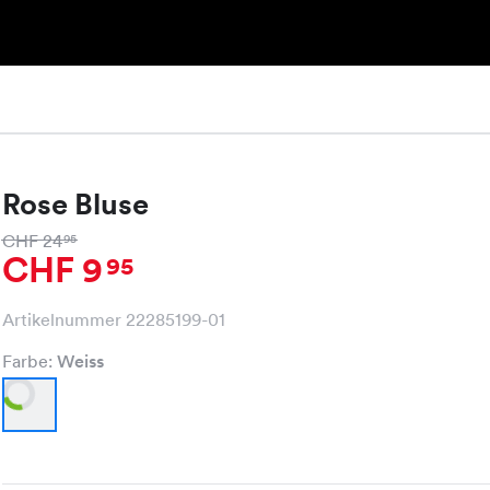
Rose Bluse
CHF 24
95
CHF 9
95
Artikelnummer 22285199-01
Farbe:
Weiss