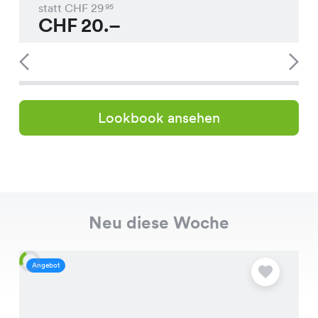
statt CHF
29
95
CHF
20.–
Lookbook ansehen
Neu diese Woche
Angebot
A