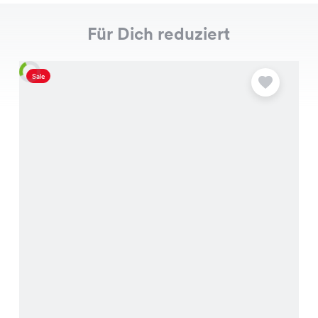
Für Dich reduziert
Sale
S