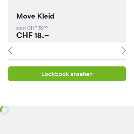
Move Kleid
statt CHF
39
95
CHF
18.–
Lookbook ansehen