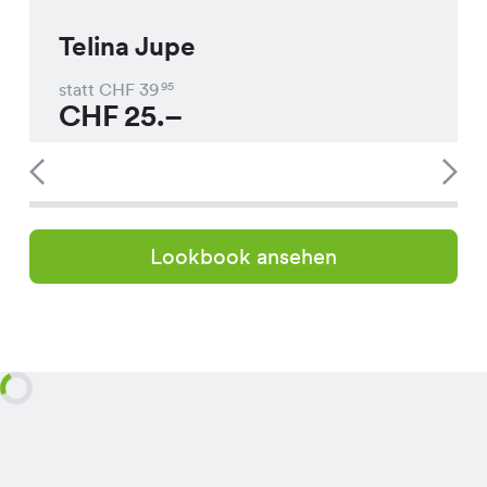
Telina Jupe
statt CHF
39
95
CHF
25.–
Lookbook ansehen