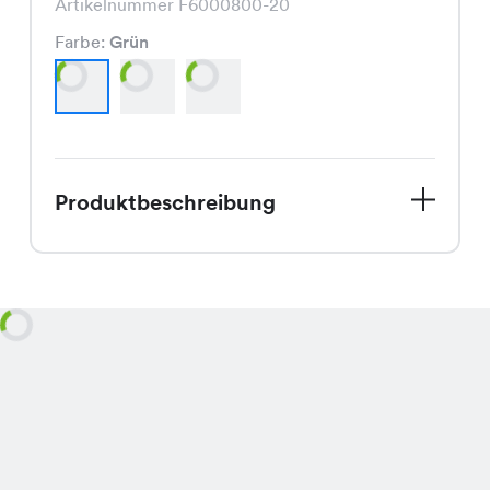
Artikelnummer F6000800-20
Farbe:
Grün
Produktbeschreibung
Willkommen Frühling! Mit unserem
Sakri Blazer bist Du perfekt für die
kommende Saison ausgestattet.
Dieser Blazer zeichnet sich durch
seinen modischen Schnitt und die
frischen Frühlingsfarben Grün, Rose
und Beige aus. Die hochwertige