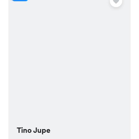
Dir gerne bei der Auswahl der
passenden Grösse und Farbe.
Um sicherzugehen, dass der Sakri
Blazer in Deiner Nähe verfügbar ist,
kannst Du online die Verfügbarkeit in
der nächstgelegenen Chicorée Filiale
prüfen. Wir freuen uns auf Deinen
Besuch!
Tino Jupe