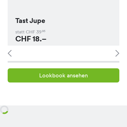
Tast Jupe
statt CHF
39
95
CHF
18.–
Lookbook ansehen