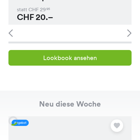
statt CHF
29
95
CHF
20.–
Lookbook ansehen
Neu diese Woche
Angebot
A