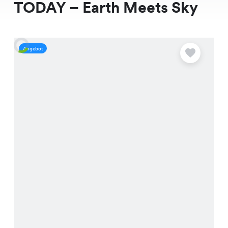
TODAY – Earth Meets Sky
Angebot
A