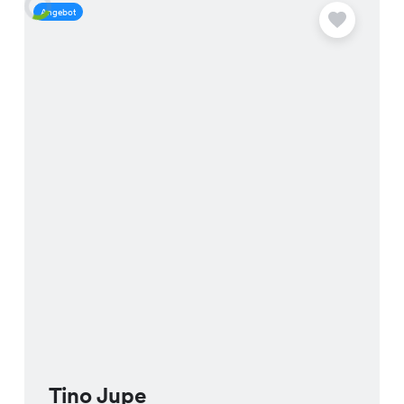
Angebot
A
Tino Jupe