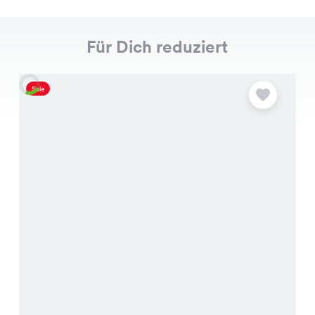
Für Dich reduziert
Sale
S