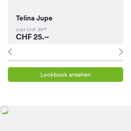
Telina Jupe
statt CHF
39
95
CHF
25.–
Lookbook ansehen