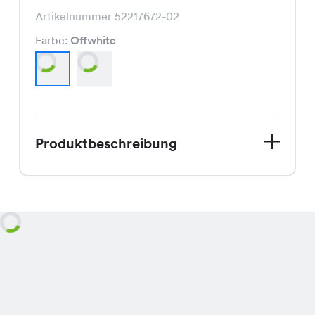
Artikelnummer 52217672-02
Farbe:
Offwhite
Produktbeschreibung
Lass Dich von unserem exklusiven
Savi Pullover begeistern! Dieser fein
gestrickte Pullover, erhältlich in den
Farben Offwhite und Vintage Rose, ist
ein echtes Schnäppchen im Sale für
nur CHF 19.95 statt dem regulären