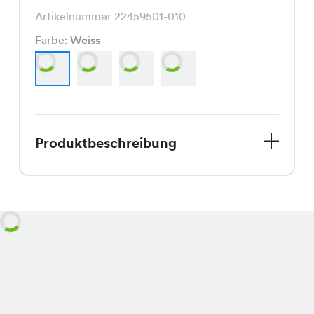
Artikelnummer 22459501-010
Farbe:
Weiss
Produktbeschreibung
Entdecke das Silwi Shirt, ein Must-
Have für Deinen Sommerlook! Dieses
Shirt ist in den Farben Weiss, Grün,
Apricot und Schwarz erhältlich und
besticht durch seinen modischen
Schnitt und die hochwertige