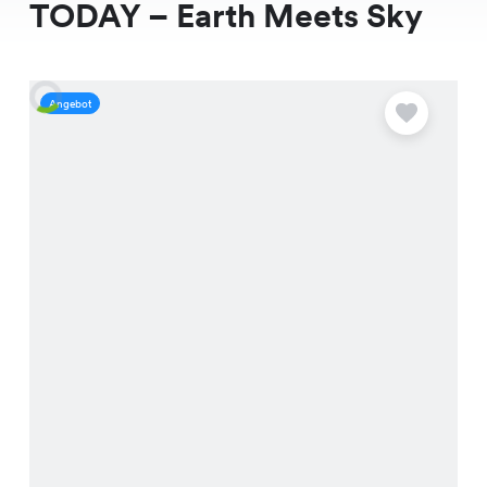
TODAY – Earth Meets Sky
Angebot
A