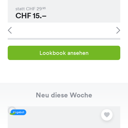
statt CHF
29
95
CHF
15.–
Lookbook ansehen
Neu diese Woche
Angebot
A