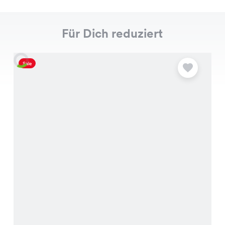
Für Dich reduziert
Sale
S