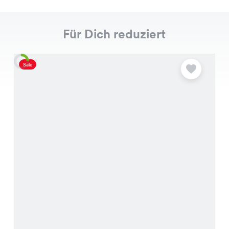
Für Dich reduziert
Sale
S