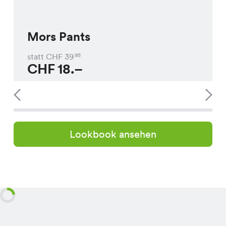
Mors Pants
statt CHF
39
95
CHF
18.–
Lookbook ansehen