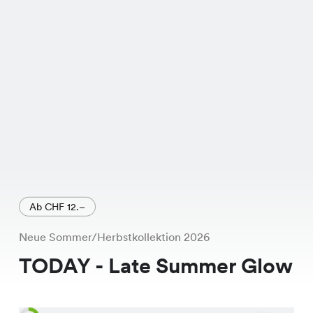
Schnitt und die hochwertige
Verarbeitung machen es zum
perfekten Begleiter für den Sommer.
Du wirst die Leichtigkeit und den
Komfort dieses Shirts lieben! Dieses
Angebot findest Du exklusiv in
unseren Chicorée Filialen. Also,
worauf wartest Du noch? Komm
vorbei und probiere es an!
Ab CHF 12.–
Neue Sommer/Herbstkollektion 2026
TODAY - Late Summer Glow