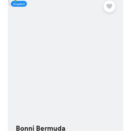
Angebot
A
Bonni Bermuda