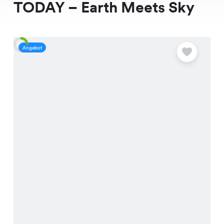
TODAY – Earth Meets Sky
Angebot
A