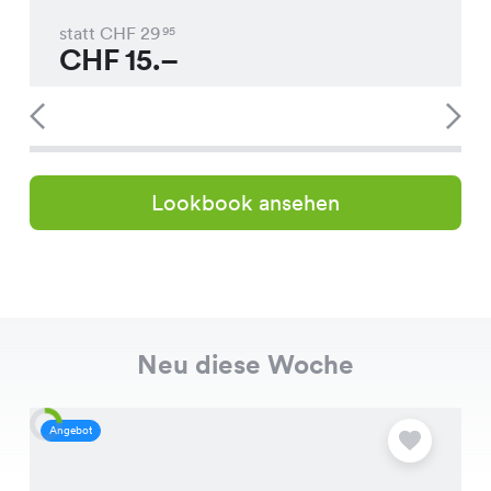
statt CHF
29
95
CHF
15.–
Lookbook ansehen
Neu diese Woche
Angebot
A