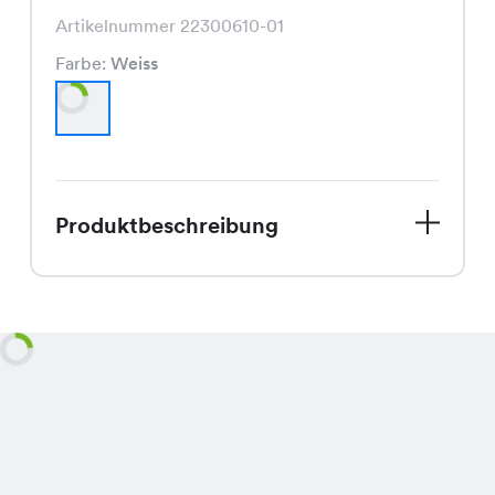
Artikelnummer 22300610-01
Farbe:
Weiss
Produktbeschreibung
Schnapp Dir das trendige Simplicity
Shirt zum unschlagbaren Spezialpreis
von nur CHF 3.95! Ursprünglich für
CHF 14.95 erhältlich, ist dieses Shirt in
klassischem Weiss ein echter
Hingucker. Sein schmeichelnder