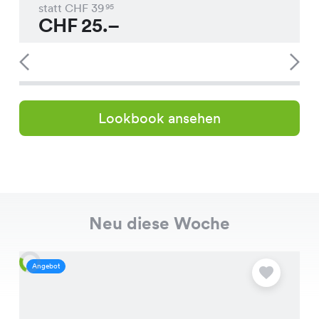
statt CHF
39
95
CHF
25.–
Lookbook ansehen
Neu diese Woche
Angebot
A