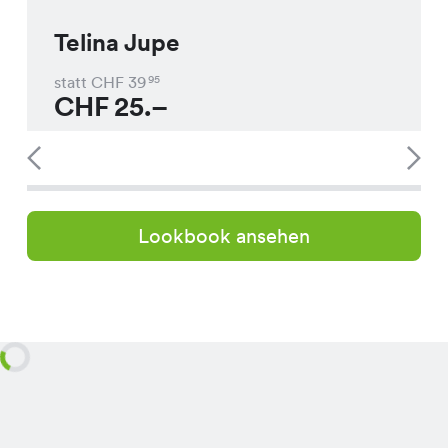
Telina Jupe
statt CHF
39
95
CHF
25.–
Lookbook ansehen