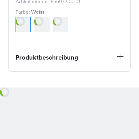
Artikelnummer E5607200-01
Farbe:
Weiss
Produktbeschreibung
Freue Dich auf den Frühling mit
unserer Sina Bluse! Diese Bluse ist in
den frühlingshaften Farben Weiss,
Khaki und Schwarz erhältlich und
bringt frischen Wind in Deinen
Kleiderschrank. Mit ihrem klassischen
Schnitt und der hochwertigen