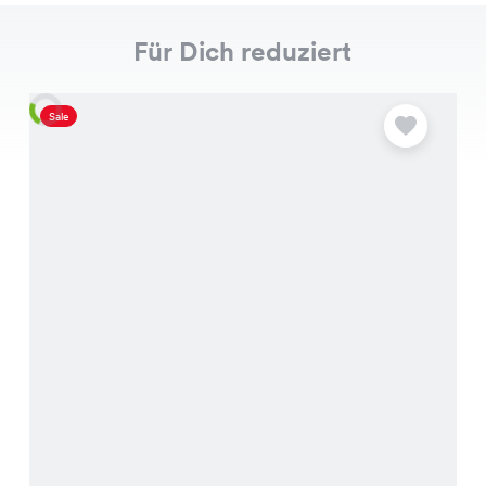
Für Dich reduziert
Sale
S