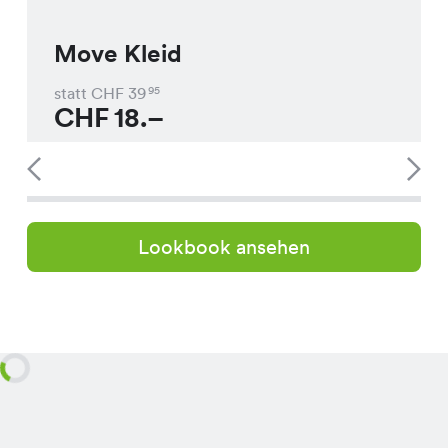
Move Kleid
statt CHF
39
95
CHF
18.–
Lookbook ansehen