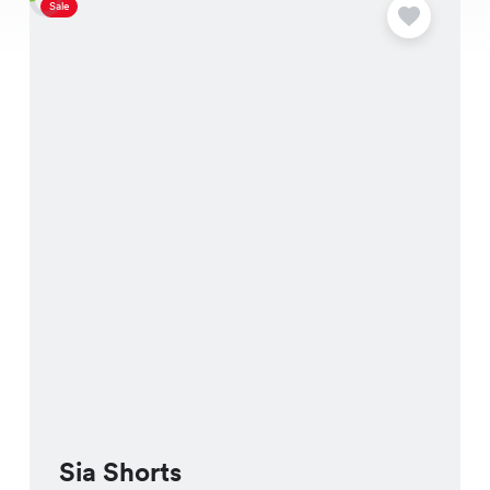
Sale
S
Sia Shorts