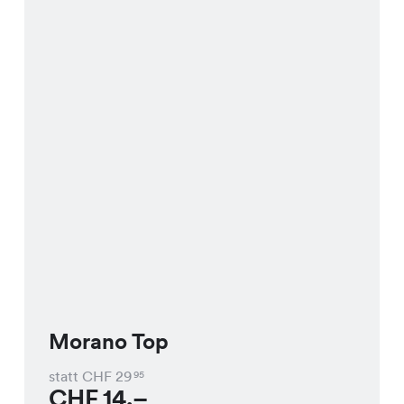
Morano Top
statt CHF
29
95
CHF
14.–