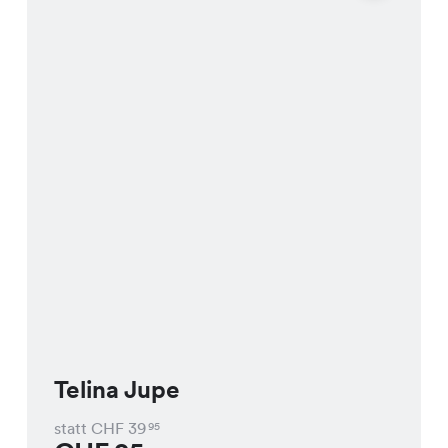
Telina Jupe
statt CHF
39
95