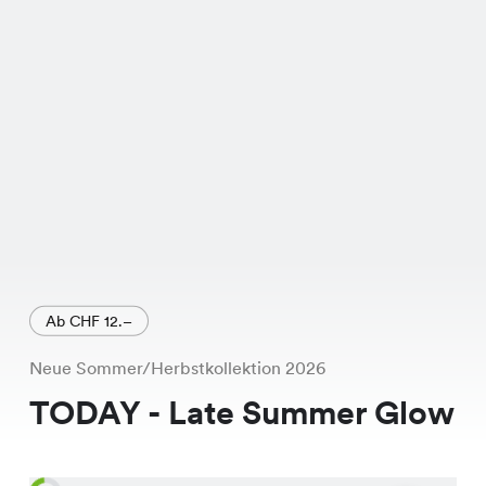
sondern auch unglaublich bequem.
Und das Beste daran? Es ist gerade im
Sale! Statt für CHF 39.95 kannst Du es
jetzt für nur CHF 19.95 ergattern.
Schnapp Dir dieses Schnäppchen,
bevor es weg ist!
Ab CHF 12.–
Neue Sommer/Herbstkollektion 2026
TODAY - Late Summer Glow