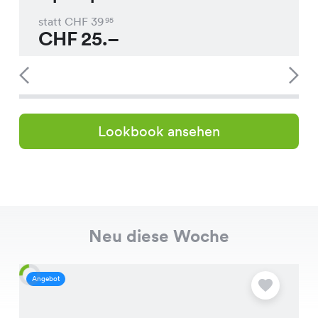
statt CHF
39
95
CHF
25.–
Lookbook ansehen
Neu diese Woche
Angebot
A