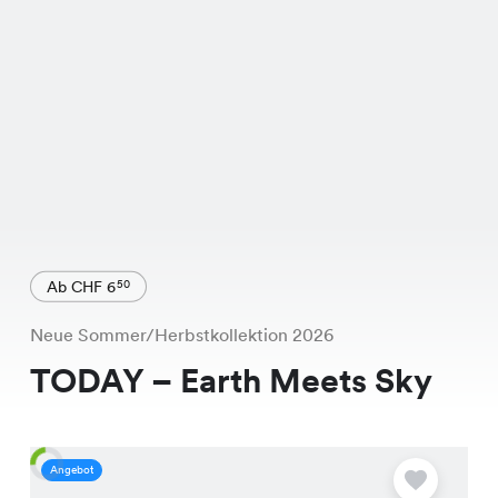
Ab CHF 6
50
Neue Sommer/Herbstkollektion 2026
TODAY – Earth Meets Sky
Angebot
A