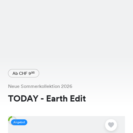
Ab CHF 9
95
Neue Sommerkollektion 2026
TODAY - Earth Edit
Angebot
A