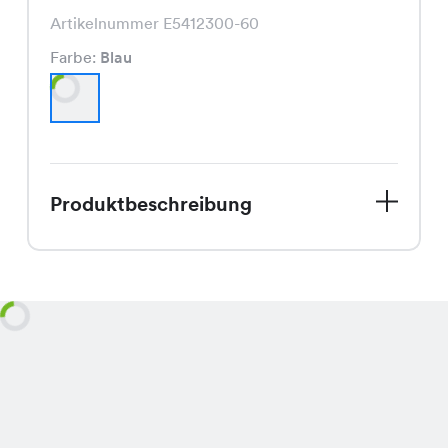
Artikelnummer E5412300-60
Farbe:
Blau
Produktbeschreibung
Entdecke das So Kleid, Dein perfekter
Begleiter für den Spätsommer. Dieses
wunderschöne Kleid in Blau besticht
durch seinen schmeichelhaften
Schnitt und die hochwertige
Verarbeitung. Es ist nicht nur modisch,