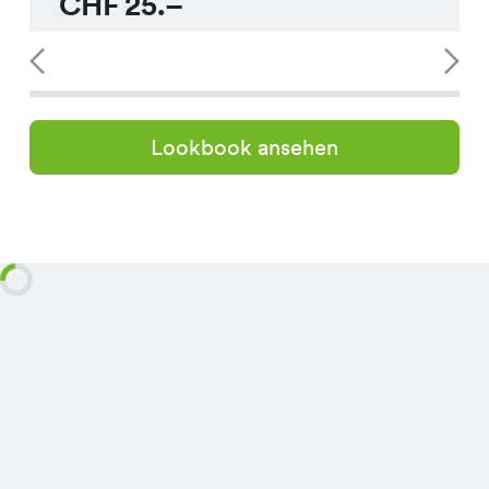
CHF
25.–
Lookbook ansehen