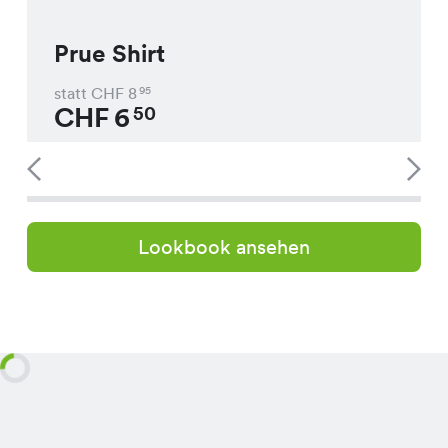
Prue Shirt
statt CHF
8
95
CHF
6
50
Lookbook ansehen