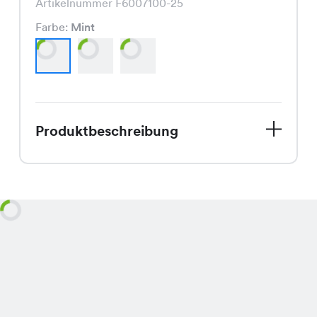
Artikelnummer F6007100-25
Farbe:
Mint
Produktbeschreibung
Entdecke den Soda Cardigan, Dein
perfekter Begleiter für den
Spätsommer. Dieser Strickpullover,
erhältlich in den Farben Mint, Beige
und Schwarz, bietet Dir einen Hauch
von Frische und Eleganz. Mit einem
Preis von nur CHF 29.95 ist er ein