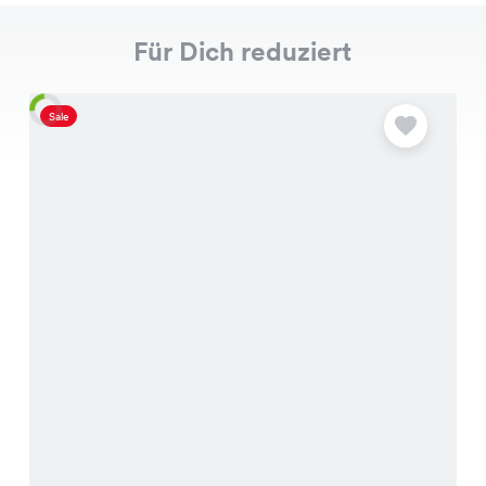
Für Dich reduziert
Sale
S