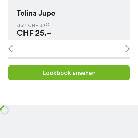
Telina Jupe
statt CHF
39
95
CHF
25.–
Lookbook ansehen