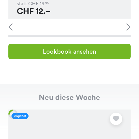
statt CHF
19
95
CHF
12.–
Lookbook ansehen
Neu diese Woche
Angebot
A