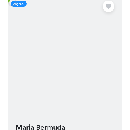
Angebot
A
Maria Bermuda