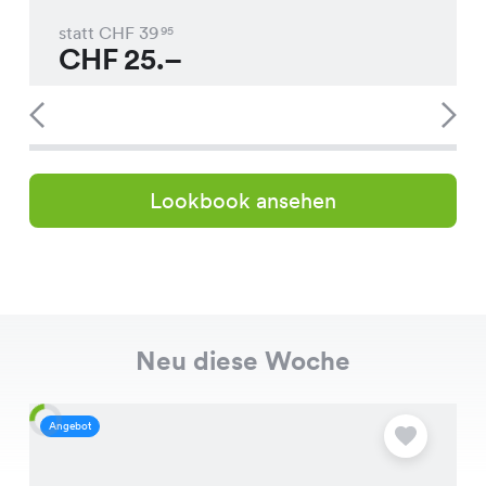
statt CHF
39
95
CHF
25.–
Lookbook ansehen
Neu diese Woche
Angebot
A