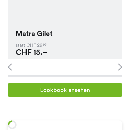
Matra Gilet
statt CHF
29
95
CHF
15.–
Lookbook ansehen