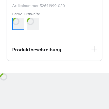
Artikelnummer 32641999-020
Farbe:
Offwhite
Produktbeschreibung
Die Sophie Bluse, aktuell im Sale für
nur CHF 17.45 statt CHF 34.95,
besticht durch ihren klassischen
Schnitt und ist in den eleganten
Farben Offwhite und Blau erhältlich.