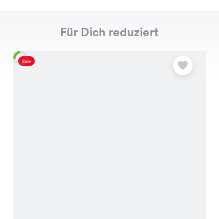
Für Dich reduziert
Sale
S