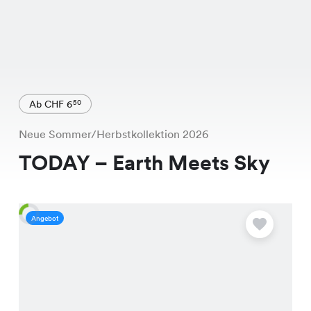
Ab CHF 6
50
Neue Sommer/Herbstkollektion 2026
TODAY – Earth Meets Sky
Angebot
A