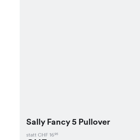
Sally Fancy 5 Pullover
statt CHF
16
95