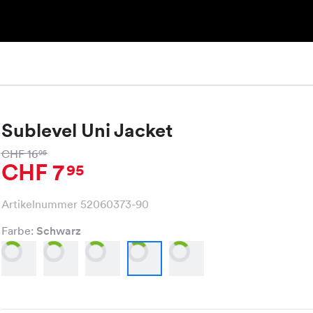
Sublevel Uni Jacket
CHF 16
95
CHF 7
95
Artikelnummer 52060373-90
Farbe:
Schwarz