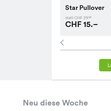
Star Pullover
statt CHF
29
95
CHF
15.–
L
Neu diese Woche