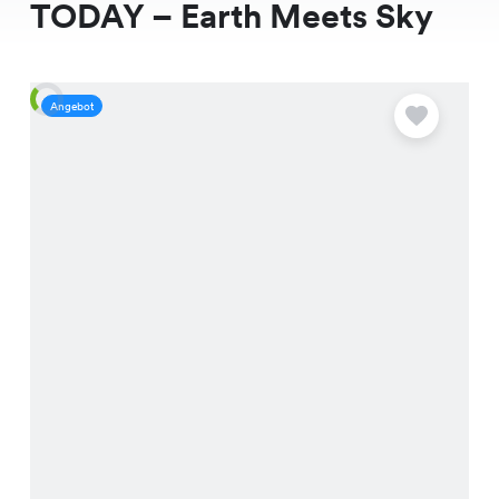
TODAY – Earth Meets Sky
Angebot
A