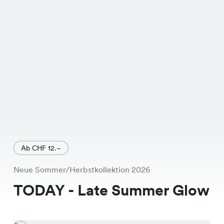
modischen Farben Beige und Dark
Grey, besticht es durch seinen
angenehmen Schnitt und die
hochwertige Verarbeitung. Das Talisa
Shirt ist exklusiv in unseren Chicorée
Filialen erhältlich. Also, nichts wie los
zur nächsten Chicorée Filiale und
probiere es an! Du wirst von der
Qualität und dem Preis begeistert sein.
Ab CHF 12.–
Neue Sommer/Herbstkollektion 2026
TODAY - Late Summer Glow