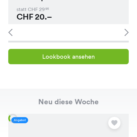
statt CHF
29
95
CHF
20.–
Lookbook ansehen
Neu diese Woche
Angebot
A