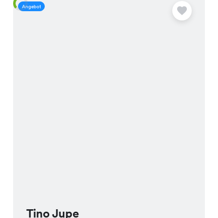
Angebot
A
Tino Jupe