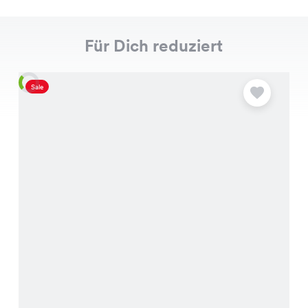
Für Dich reduziert
Sale
S