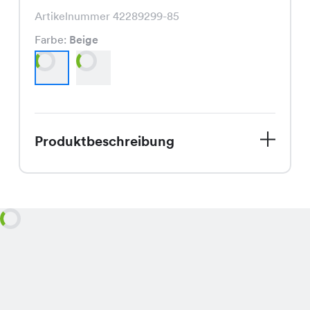
Artikelnummer 42289299-85
Farbe:
Beige
Produktbeschreibung
Entdecke unser trendiges Talisa Shirt,
jetzt im Sommer Sale! Zu einem
unschlagbaren Spezialpreis von nur
CHF 9.95, statt dem regulären Preis
von CHF 19.95, ist dieses Shirt ein
echtes Schnäppchen. Verfügbar in den