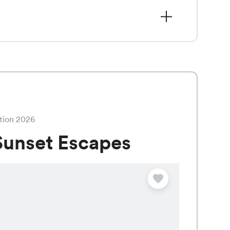
95 statt CHF 19.95, ist in den Farben
 und überzeugt durch ihren modischen
tion 2026
unset Escapes
Angebot