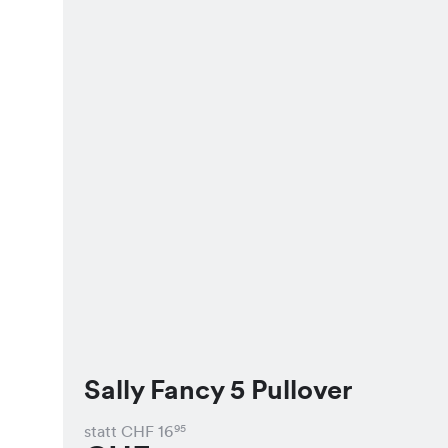
Sally Fancy 5 Pullover
statt CHF
16
95