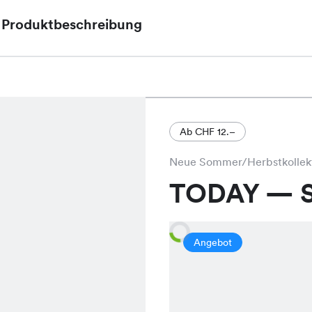
Produktbeschreibung
Die Tara Shorts, aktuell im Angebot für nur CHF 9.
Dark Denim, Light wash und Mid wash erhältlich
und bequemen Schnitt.
Ab CHF 12.–
Neue Sommer/Herbstkollek
TODAY — S
Angebot