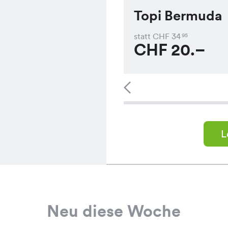
Topi Bermuda
statt CHF
34
95
CHF
20.–
L
Neu diese Woche