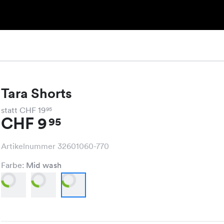
Tara Shorts
statt CHF 19
95
CHF 9
95
Artikelnummer 32601060-770
Farbe:
Mid wash