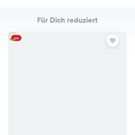
Für Dich reduziert
Sale
S