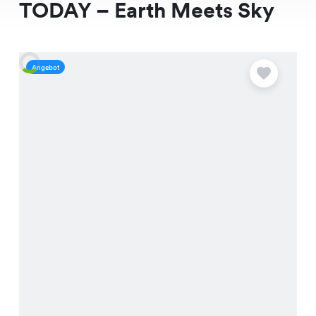
TODAY – Earth Meets Sky
Angebot
A