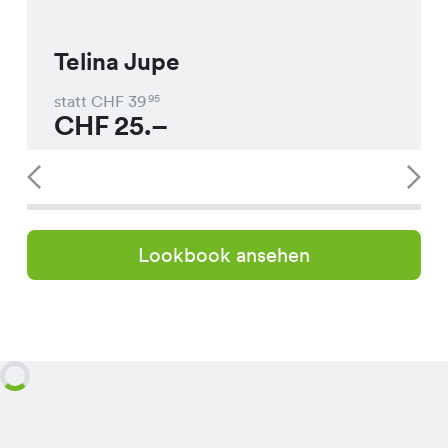
Telina Jupe
statt CHF
39
95
CHF
25.–
Lookbook ansehen