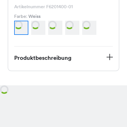
Artikelnummer F6201400-01
Farbe:
Weiss
Produktbeschreibung
Hallo liebe Modebegeisterte! Wir
haben genau das Richtige für Dich, um
Deinen Frühlingslook aufzufrischen.
Unser Teb Pullover ist ein absolutes
Must-Have für diese Saison. Mit
seinem einzigartigen Schnitt und den