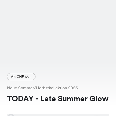
frischen Farben Weiss, Grün, Pink,
Royal und Schwarz bringt er Schwung
in jede Garderobe.
Und das Beste daran? Dieses
Schmuckstück ist nicht nur super
stylisch, sondern auch unglaublich
günstig! Statt dem regulären Preis von
CHF 29.95 bekommst Du den Teb
Pullover jetzt für nur CHF 16.95. Aber
Ab CHF 12.–
beeil Dich, dieses Angebot gilt nur
Neue Sommer/Herbstkollektion 2026
solange der Vorrat reicht!
TODAY - Late Summer Glow
Exklusiv erhältlich in den Chicorée
Filialen. Mit über 170 Standorten in der