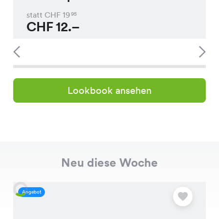
statt CHF
19
95
CHF
12.–
Lookbook ansehen
Neu diese Woche
Angebot
A