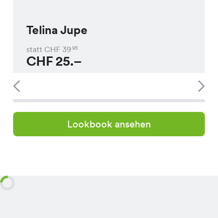
Telina Jupe
statt CHF
39
95
CHF
25.–
Lookbook ansehen