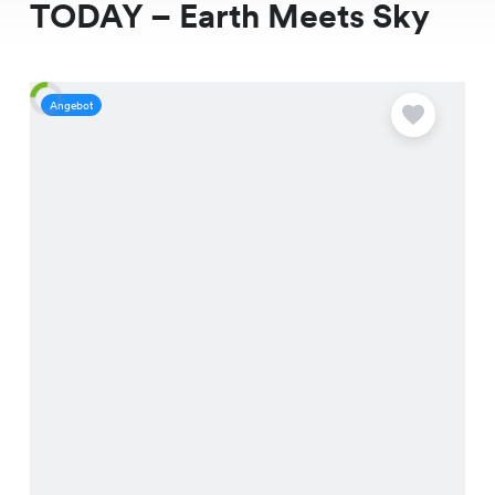
TODAY – Earth Meets Sky
Angebot
A