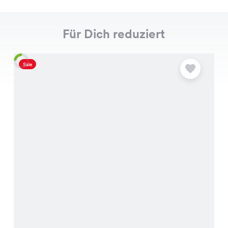
Für Dich reduziert
Sale
S