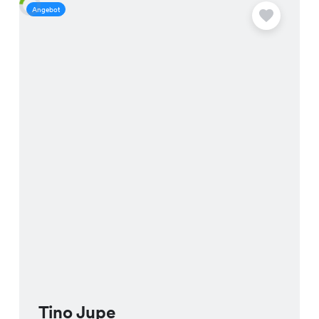
Angebot
A
Tino Jupe