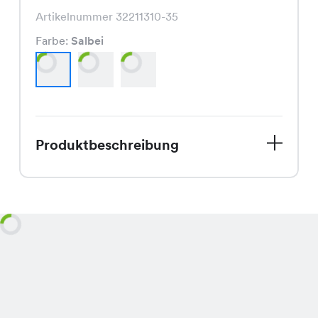
Artikelnummer 32211310-35
Farbe:
Salbei
Produktbeschreibung
Entdecke das trendige Tie Shirt, jetzt
zum unschlagbaren Spezialpreis von
nur CHF 9.95, statt dem regulären
Preis von CHF 14.95. Dieses Shirt ist in
den wunderschönen
Spätsommerfarben Salbei, Viola und