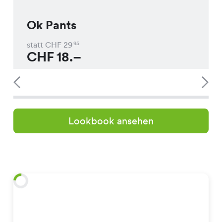
Ok Pants
statt CHF
29
95
CHF
18.–
Lookbook ansehen