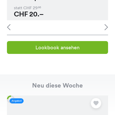
statt CHF
29
95
CHF
20.–
Lookbook ansehen
Neu diese Woche
Angebot
A