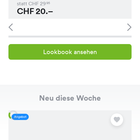
statt CHF
29
95
CHF
20.–
Lookbook ansehen
Neu diese Woche
Angebot
A