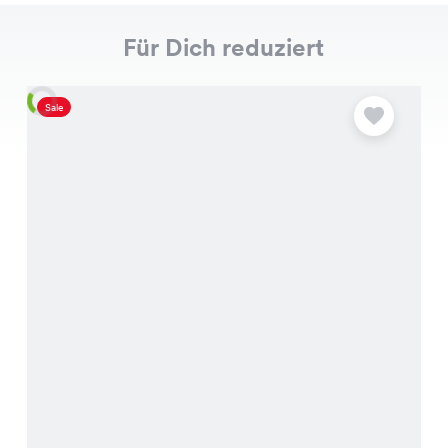
Für Dich reduziert
Sale
S