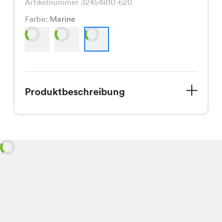
Artikelnummer 32454810-620
Farbe:
Marine
Produktbeschreibung
Das Tiffany Shirt für CHF 14.95
besticht durch seinen klassischen
Schnitt und ist in den frischen Farben
Weiss, Citron und Marine erhältlich.