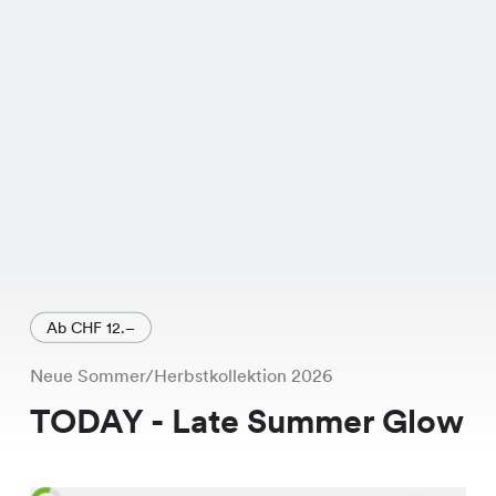
erhältlich, bringt es frischen Wind in
Deine Garderobe. Und das Beste: Statt
CHF 29.95 kostet es jetzt nur noch
CHF 14.95.
Das Tim Shirt ist exklusiv in unseren
Chicorée Filialen erhältlich. Also,
worauf wartest Du noch? Schau in
einer unserer Filialen vorbei und
probiere es an. Du wirst es lieben! Es
Ab CHF 12.–
ist nicht nur stylisch, sondern auch
Neue Sommer/Herbstkollektion 2026
super günstig.
TODAY - Late Summer Glow
Übrigens, Du kannst die Verfügbarkeit
des Tim Shirts in einer Chicorée Filiale