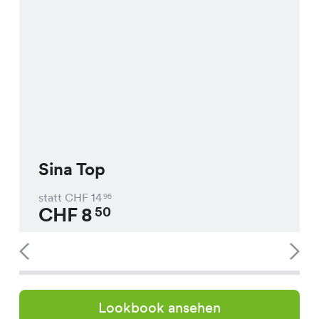
Sina Top
statt CHF
14
95
CHF
8
50
Lookbook ansehen