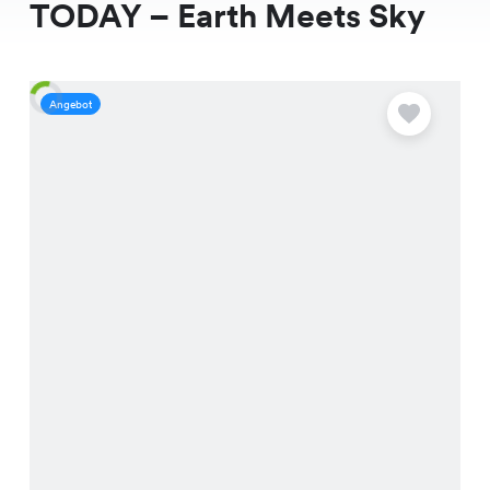
TODAY – Earth Meets Sky
Angebot
A