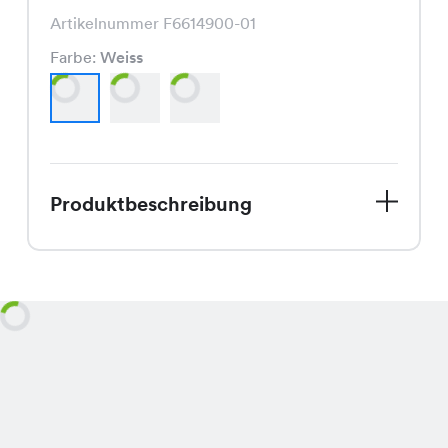
Artikelnummer F6614900-01
Farbe:
Weiss
Produktbeschreibung
Genau das Richtige für den Frühling!
Unser Tim Shirt ist ein echter
Hingucker und jetzt auch im Sale
erhältlich. Es ist ein Shirt, das durch
seinen Schnitt und seine Farben
besticht. In Weiss, Ciel und Beige