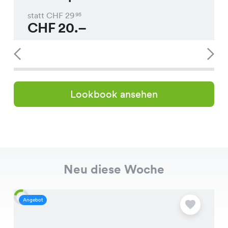
statt CHF
29
95
CHF
20.–
Lookbook ansehen
Neu diese Woche
Angebot
A