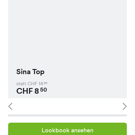
Sina Top
statt CHF
14
95
CHF
8
50
Lookbook ansehen