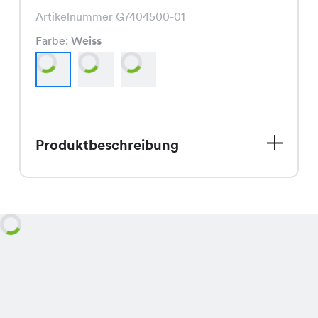
Artikelnummer G7404500-01
Farbe:
Weiss
Produktbeschreibung
Willkommen Frühling mit unserer
charmanten Titzi Bluse! Aktuell im
Sale, ist diese Bluse ein echter
Hingucker und ein Must-Have in
Deinem Kleiderschrank. Ursprünglich
für CHF 14.95 erhältlich, kannst Du sie