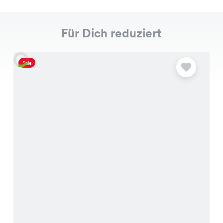
Für Dich reduziert
Sale
S