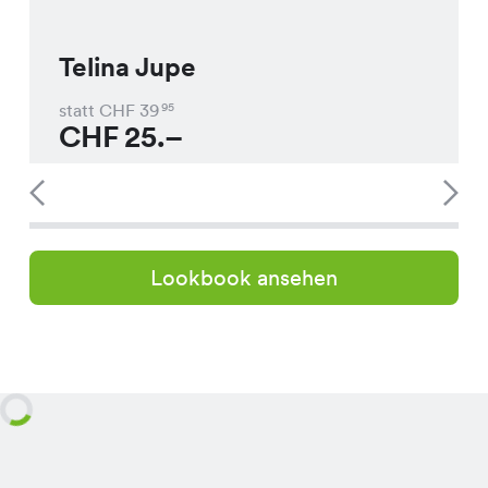
Telina Jupe
statt CHF
39
95
CHF
25.–
Lookbook ansehen