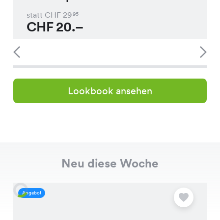
statt CHF
29
95
CHF
20.–
Lookbook ansehen
Neu diese Woche
Angebot
A