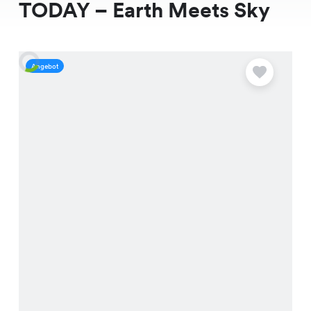
TODAY – Earth Meets Sky
Angebot
A