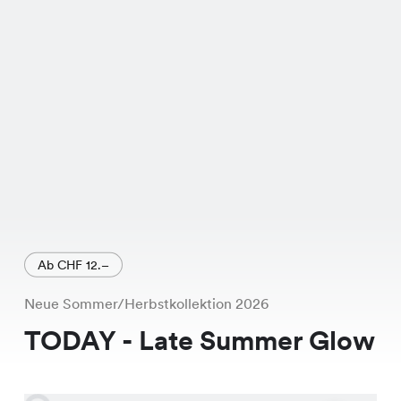
jetzt für nur CHF 7.45 ergattern. Ein
echtes Schnäppchen!
Die Titzi Bluse ist in den trendigen
Farben Weiss, Pink und Schwarz
erhältlich. Mit ihrem schmeichelnden
Schnitt und der hochwertigen
Verarbeitung ist sie nicht nur bequem,
sondern auch stilvoll. Sie lässt sich
perfekt mit Deinen Lieblingsjeans
Ab CHF 12.–
oder einem schicken Rock
Neue Sommer/Herbstkollektion 2026
kombinieren.
TODAY - Late Summer Glow
Also, worauf wartest Du noch? Nutze
die Gelegenheit und füge diese