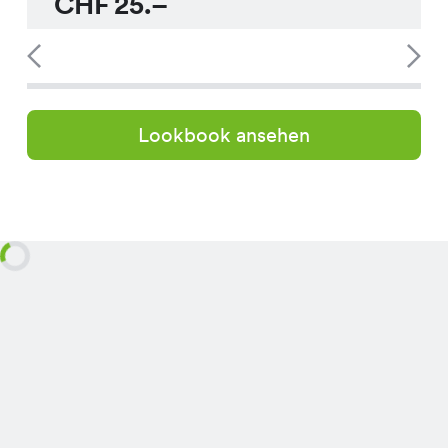
CHF
25.–
Lookbook ansehen