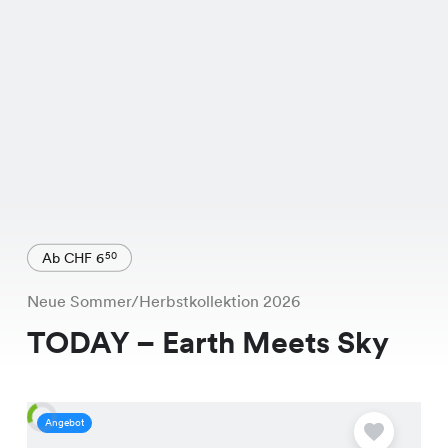
Ab CHF 6
50
Neue Sommer/Herbstkollektion 2026
TODAY – Earth Meets Sky
Angebot
A