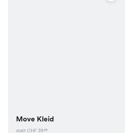
Move Kleid
statt CHF
39
95