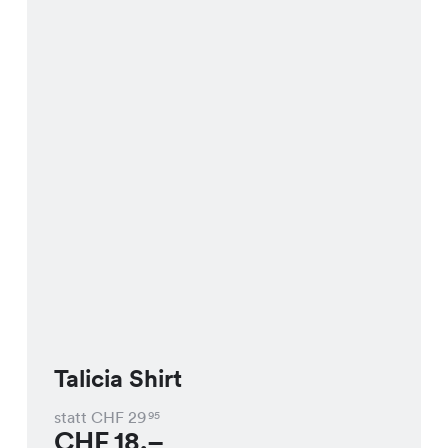
Talicia Shirt
statt CHF
29
95
CHF
18.–