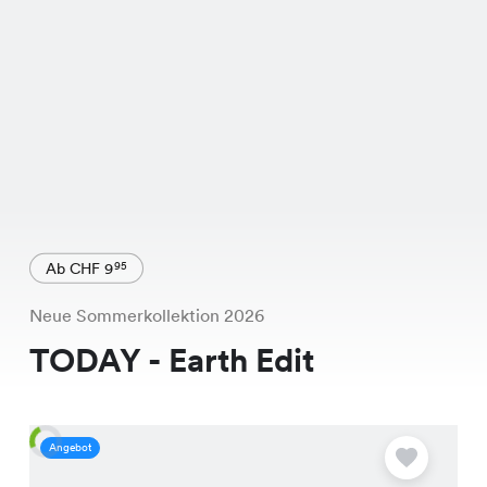
Ab CHF 9
95
Neue Sommerkollektion 2026
TODAY - Earth Edit
Angebot
A