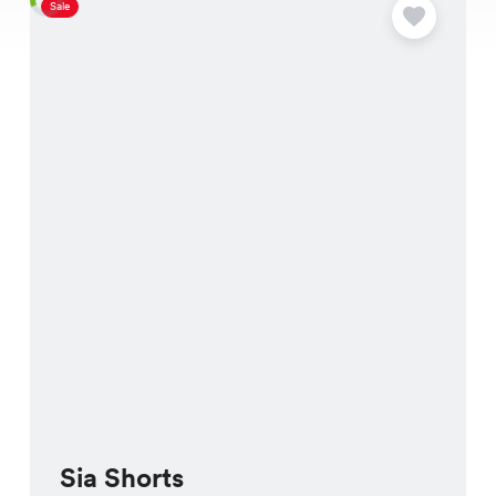
Sale
S
Sia Shorts