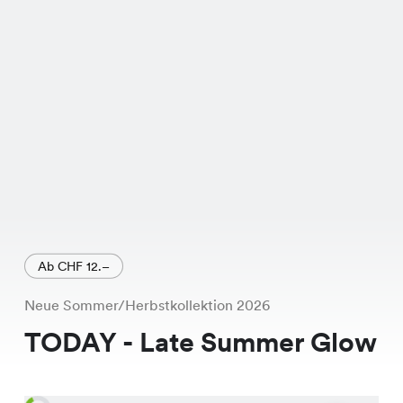
kostet es CHF 16.95, aber aktuell
bekommst Du es für nur CHF 9.95. Ein
echtes Schnäppchen, oder? Dieses
Shirt ist exklusiv in unseren Chicorée
Filialen erhältlich. Schau doch mal in
einer Filiale in Deiner Nähe vorbei, um
es anzuprobieren. Du kannst auch
online die Verfügbarkeit in Deiner
nächsten Filiale prüfen.
Ab CHF 12.–
Neue Sommer/Herbstkollektion 2026
TODAY - Late Summer Glow