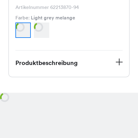
Artikelnummer 62213870-94
Farbe:
Light grey melange
Produktbeschreibung
Entdecke das Una Coffee Shirt, ein
Must-Have für Deinen Herbstlook. Mit
seinem trendigen Schnitt und den
erhältlichen Farben Light grey
melange und Anthrazit, ist es ein
echter Hingucker. Normalerweise