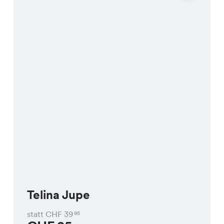
Telina Jupe
statt CHF
39
95