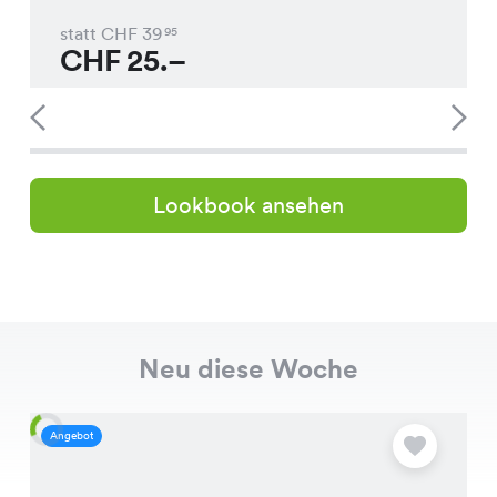
statt CHF
39
95
CHF
25.–
Lookbook ansehen
Neu diese Woche
Angebot
A