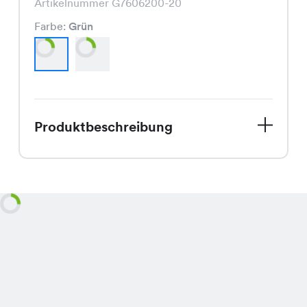
Artikelnummer G7606200-20
Farbe:
Grün
Produktbeschreibung
Willkommen Frühling! Mit unserem
Unita Kleid bist Du perfekt
ausgestattet für die ersten warmen
Tage. Das Kleid in den Farben Grün
und Schwarz ist ein absoluter
Hingucker und bringt frischen Wind in
Deine Garderobe. Mit seinem