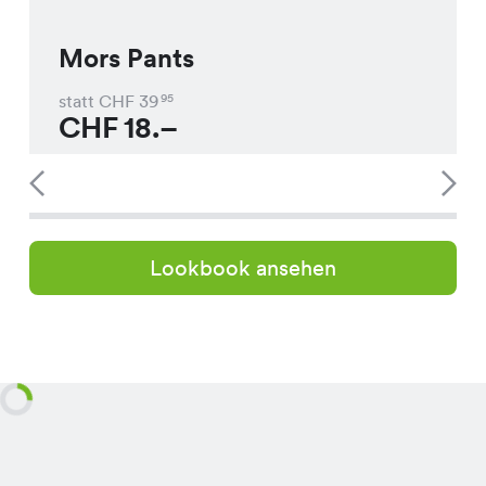
Mors Pants
statt CHF
39
95
CHF
18.–
Lookbook ansehen