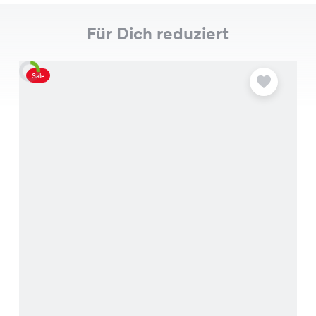
Für Dich reduziert
Sale
S