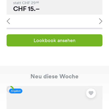
statt CHF
29
95
CHF
15.–
Lookbook ansehen
Neu diese Woche
Angebot
A