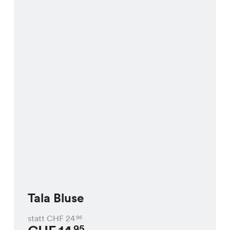
Tala Bluse
statt CHF
24
95
95