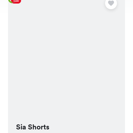
Sale
S
Sia Shorts