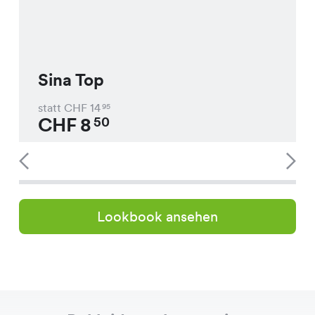
Sina Top
statt CHF
14
95
CHF
8
50
Lookbook ansehen