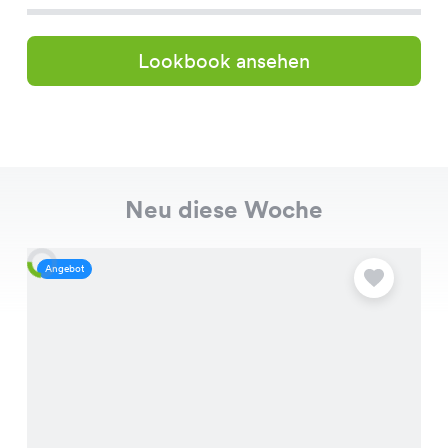
Lookbook ansehen
Neu diese Woche
Angebot
A