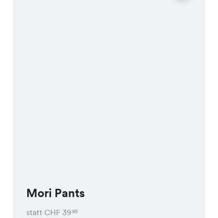
Mori Pants
statt CHF
39
95