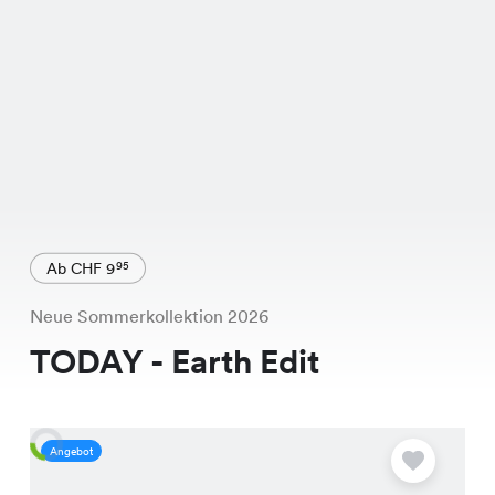
Ab CHF 9
95
Neue Sommerkollektion 2026
TODAY - Earth Edit
Angebot
A