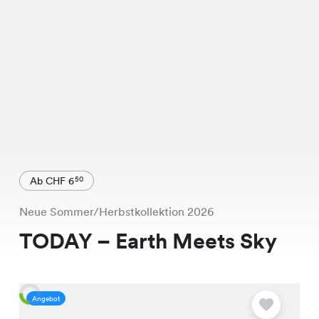
Ab CHF 6
50
Neue Sommer/Herbstkollektion 2026
TODAY – Earth Meets Sky
Angebot
A