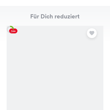
Für Dich reduziert
Sale
S