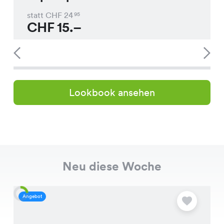
statt CHF
24
95
CHF
15.–
Lookbook ansehen
Neu diese Woche
Angebot
A