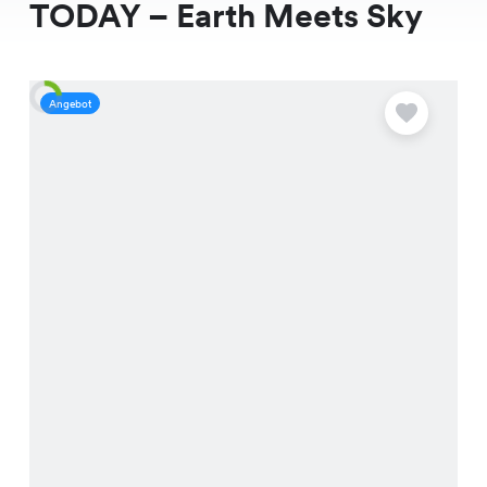
TODAY – Earth Meets Sky
Angebot
A