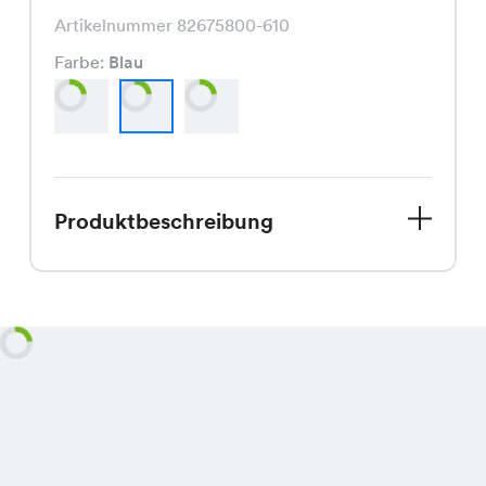
Artikelnummer 82675800-610
Farbe:
Blau
Produktbeschreibung
Im Sale erhältlich: Die Valeria Bk
Panties Uni, eine stilvolle Bademode,
die in den Farben Khaki, Blau und
Schwarz erhältlich ist, jetzt für nur
CHF 8.95 statt CHF 12.95. Mit ihrem
zeitlosen Schnitt und den vielseitigen