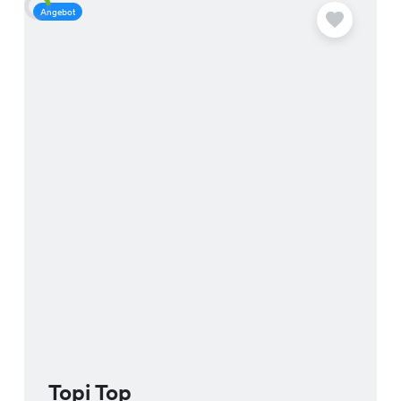
Angebot
A
Topi Top