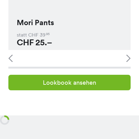
Mori Pants
statt CHF
39
95
CHF
25.–
Lookbook ansehen