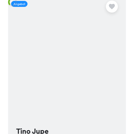
Angebot
A
Tino Jupe