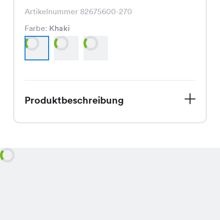
Artikelnummer 82675600-270
Farbe:
Khaki
Produktbeschreibung
Das Valeria Bk Top Uni ist ein
modisches Badeoberteil, das in den
Farben Khaki, Blau und Schwarz
erhältlich ist und durch seinen
angenehmen Schnitt besticht - aktuell
im Sale für nur CHF 8.95 statt dem