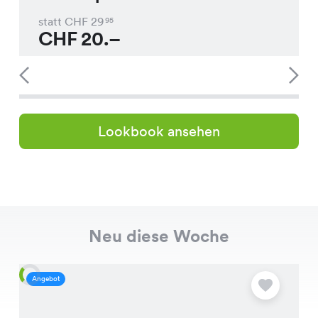
statt CHF
29
95
CHF
20.–
Lookbook ansehen
Neu diese Woche
Angebot
A