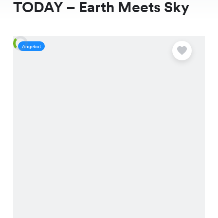
TODAY – Earth Meets Sky
Angebot
A