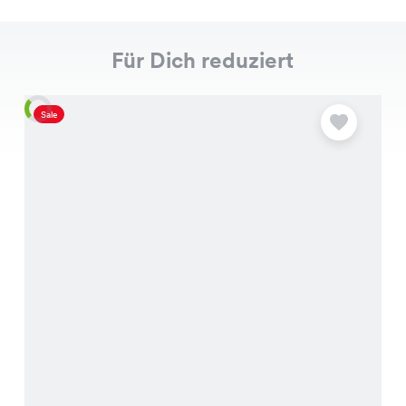
Für Dich reduziert
Sale
S