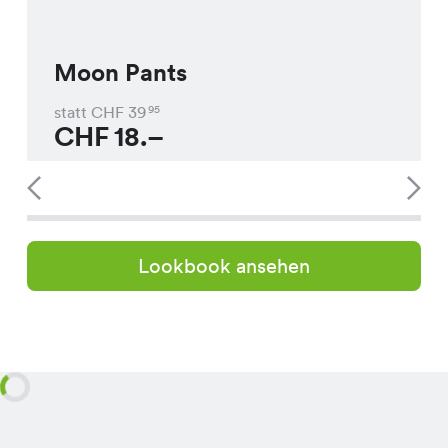
Moon Pants
statt CHF
39
95
CHF
18.–
Lookbook ansehen