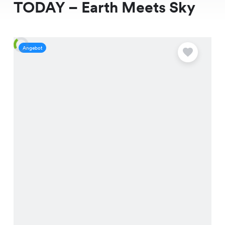
TODAY – Earth Meets Sky
Angebot
A