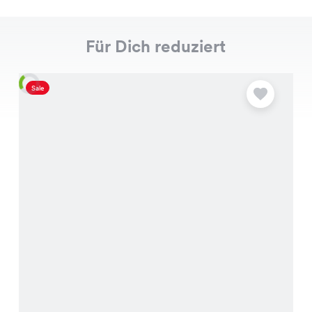
Für Dich reduziert
Sale
S