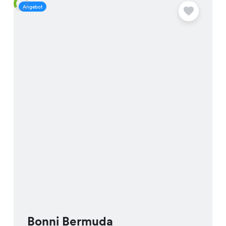
Angebot
A
Bonni Bermuda