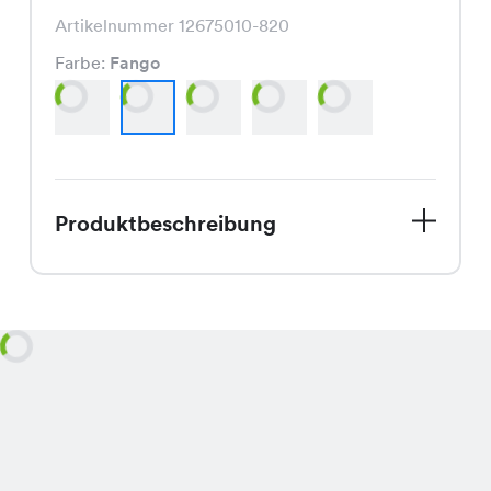
Artikelnummer 12675010-820
Farbe:
Fango
Produktbeschreibung
Das Vivi Stripe Shirt, momentan im
Angebot für nur CHF 3.95 statt CHF
9.95, präsentiert sich in verschiedenen
eleganten Farben wie Offwhite, Fango,
Beige, Taupe und Schwarz und
überzeugt durch seinen modischen