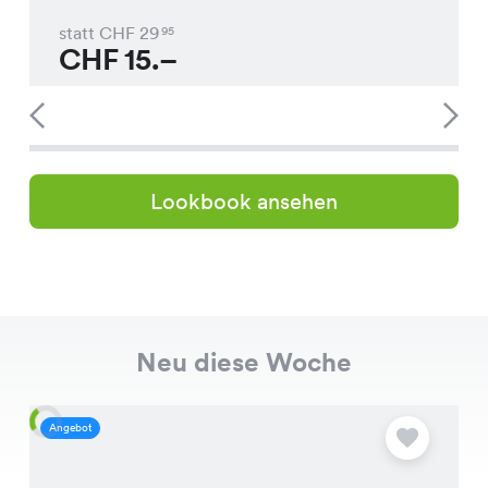
statt CHF
29
95
CHF
15.–
Lookbook ansehen
Neu diese Woche
Angebot
A