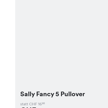
Sally Fancy 5 Pullover
statt CHF
16
95