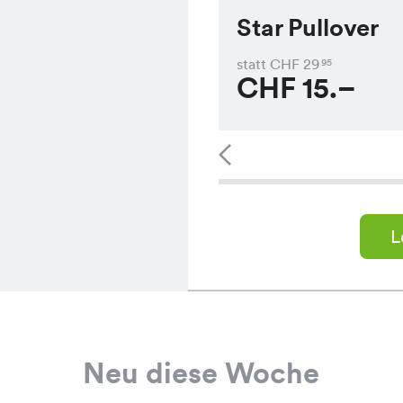
Star Pullover
statt CHF
29
95
CHF
15.–
L
Neu diese Woche