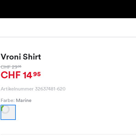
Vroni Shirt
CHF 29
95
CHF 14
95
Artikelnummer 32637481-620
Farbe:
Marine