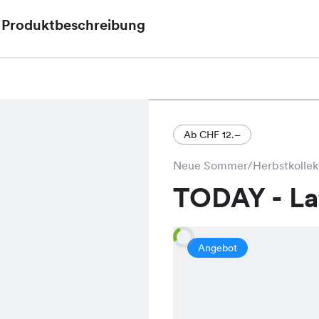
Produktbeschreibung
Das Vroni Shirt, aktuell im Sale für nur CHF 14.95
29.95, besticht durch seinen klassischen Schnitt u
Ab CHF 12.–
Neue Sommer/Herbstkollek
TODAY - L
Angebot