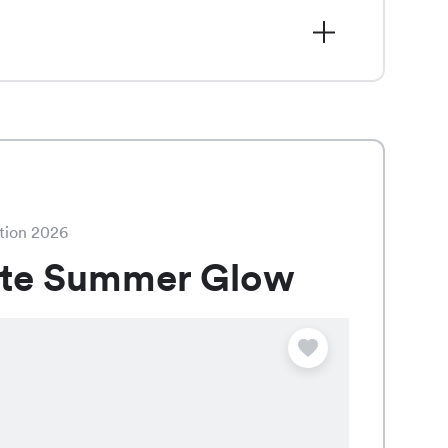
 statt dem regulären Preis von CHF
nd die zeitlose Farbe Marine.
tion 2026
ate Summer Glow
Angebot