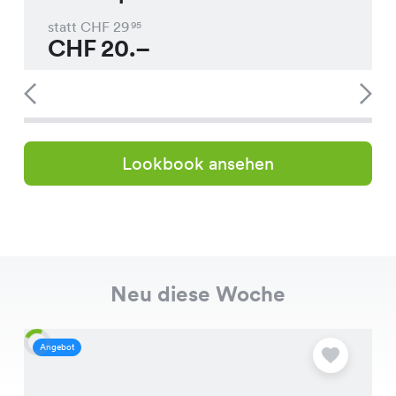
statt CHF
29
95
CHF
20.–
Lookbook ansehen
Neu diese Woche
Angebot
A