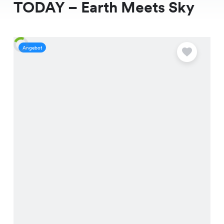
TODAY – Earth Meets Sky
Angebot
A