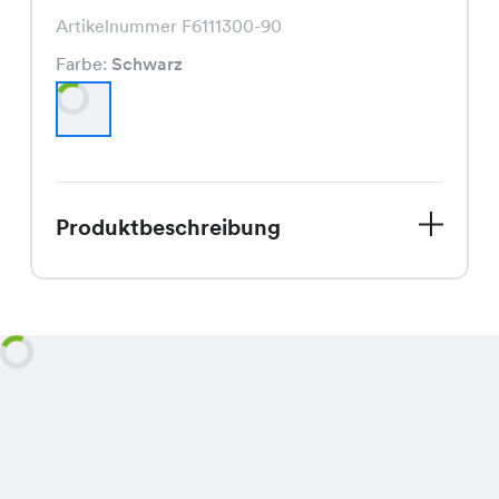
Artikelnummer F6111300-90
Farbe:
Schwarz
Produktbeschreibung
Komm vorbei und probier unser
exklusives West Kleid in der Chicorée
Filiale an. Dieses schicke Kleid in
Schwarz ist perfekt für den Sommer
und schmeichelt jeder Figur mit
seinem einzigartigen Schnitt. Dank