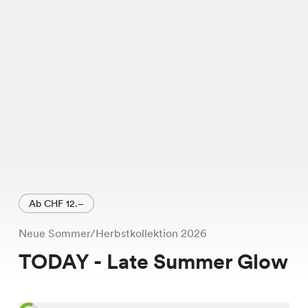
seiner hochwertigen Verarbeitung
wirst Du Dich darin rundum wohl
fühlen. Aktuell ist dieses Must-Have
sogar im Sale und für nur CHF 12.95
statt dem regulären Preis von CHF
29.95 erhältlich. Es ist ein echtes
Schnäppchen! Lass Dir diese Chance
nicht entgehen und besuche uns in
Deiner nächsten Chicorée Filiale.
Ab CHF 12.–
Neue Sommer/Herbstkollektion 2026
TODAY - Late Summer Glow