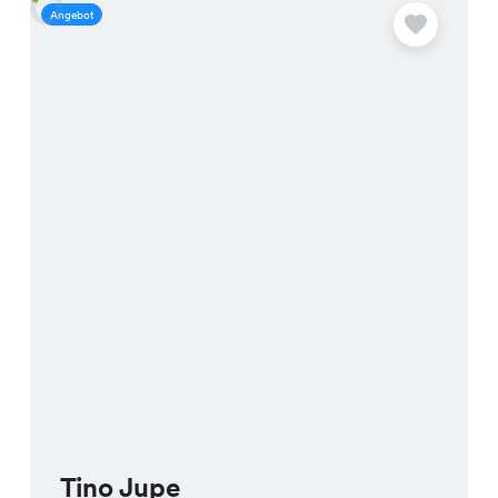
Angebot
A
Tino Jupe