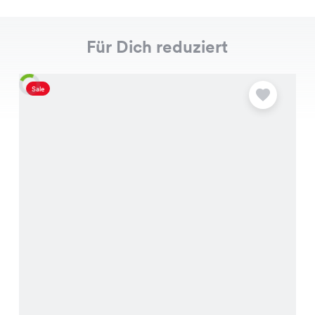
Für Dich reduziert
Sale
S