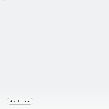
modisches Shirt in einer Vielzahl von
Farben, das durch seinen bequemen
Schnitt und seine vielseitige
Farbpalette besticht.
Ab CHF 12.–