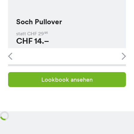
Soch Pullover
statt CHF
29
95
CHF
14.–
Lookbook ansehen