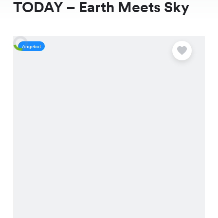
TODAY – Earth Meets Sky
Angebot
A