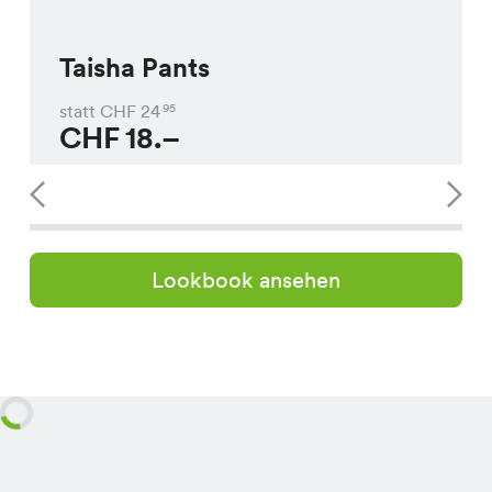
Taisha Pants
statt CHF
24
95
CHF
18.–
Lookbook ansehen