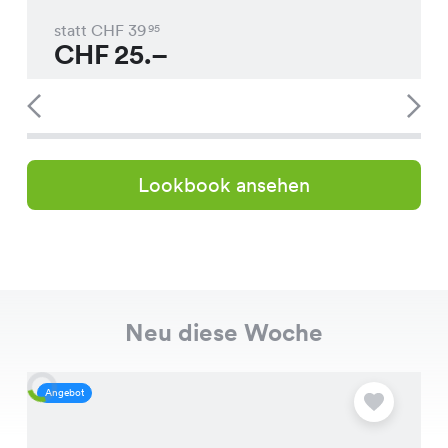
statt CHF
39
95
CHF
25.–
Lookbook ansehen
Neu diese Woche
Angebot
A