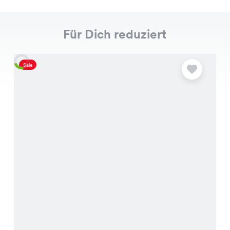
Für Dich reduziert
Sale
S