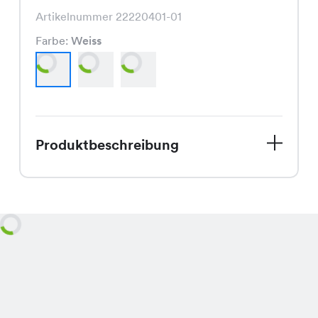
Artikelnummer 22220401-01
Farbe:
Weiss
Produktbeschreibung
Hey, wir haben etwas Besonderes für
Dich! Unser Women Shirt ist jetzt im
Sale und Du kannst es zu einem
fantastischen Spezialpreis von CHF
4.95 ergattern, anstatt dem regulären
Preis von CHF 9.95.