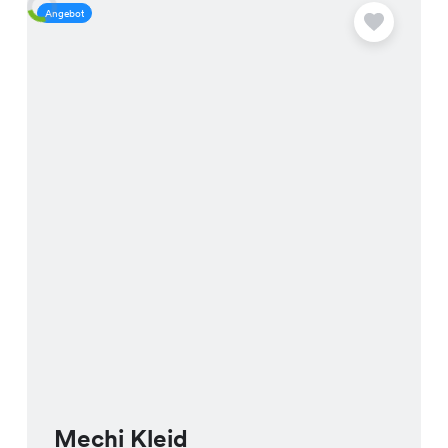
Deinen Besuch!
Angebot
A
Mechi Kleid