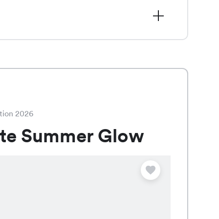
HF 9.95 statt CHF 19.95, ist eine
 Farben Navy, Ciel und Ocean
h verleiht.
tion 2026
ate Summer Glow
Angebot