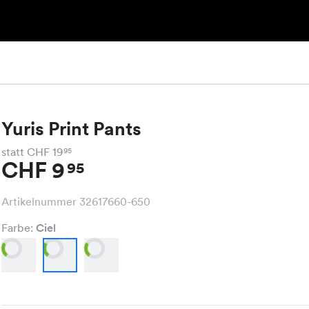
Yuris Print Pants
statt CHF 19
95
CHF 9
95
Artikelnummer 32617660-650
Farbe:
Ciel