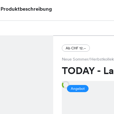
Produktbeschreibung
Die Yuris Print Pants, aktuell im Angebot für nur C
modisch geschnittene Hose, die in den maritimen
erhältlich ist und jedem Outfit einen frischen Touc
Ab CHF 12.–
Neue Sommer/Herbstkollek
TODAY - L
Angebot