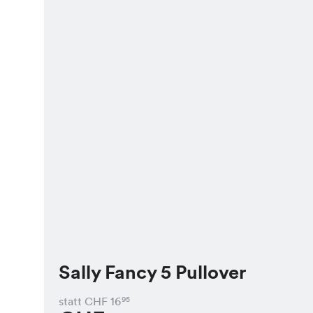
Sally Fancy 5 Pullover
statt CHF
16
95