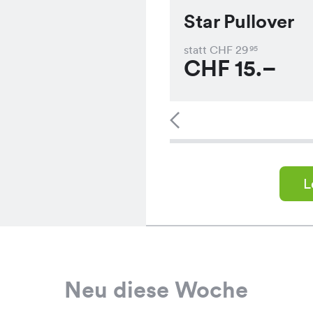
Star Pullover
statt CHF
29
95
CHF
15.–
L
Neu diese Woche