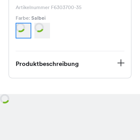
Artikelnummer F6303700-35
Farbe:
Salbei
Produktbeschreibung
Entdecke die Zoe Pants, Deine neue
Lieblingshose für den Spätsommer!
Aktuell im Sale für nur CHF 19.95 statt
dem regulären Preis von CHF 29.95.
Die Hose ist in den trendigen Farben
Salbei und Schwarz erhältlich und