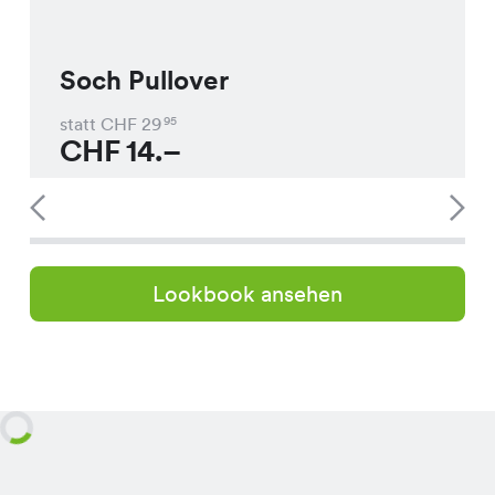
Soch Pullover
statt CHF
29
95
CHF
14.–
Lookbook ansehen