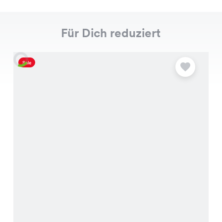
Für Dich reduziert
Sale
S