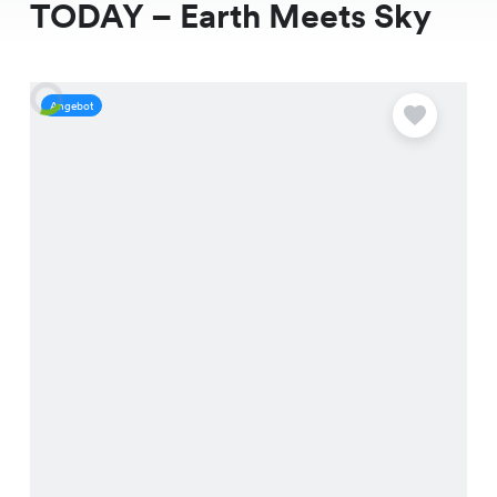
TODAY – Earth Meets Sky
Angebot
A