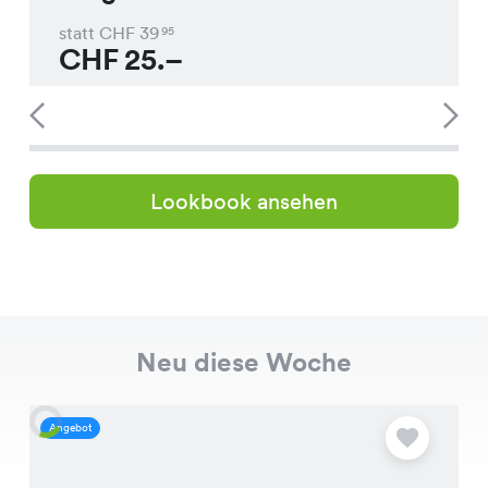
statt CHF
39
95
CHF
25.–
Lookbook ansehen
Neu diese Woche
Angebot
A