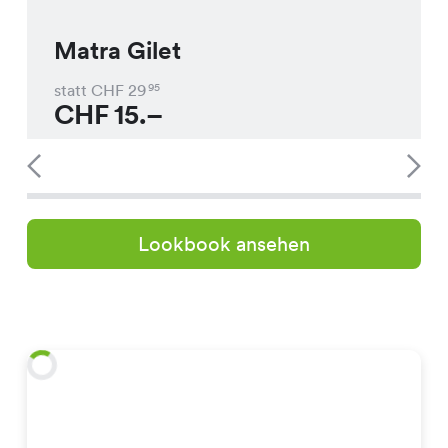
Matra Gilet
statt CHF
29
95
CHF
15.–
Lookbook ansehen