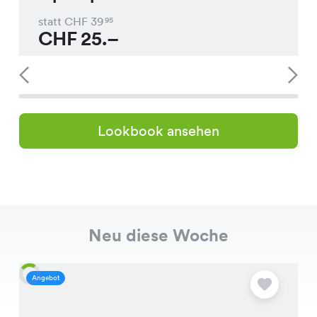
statt CHF
39
95
CHF
25.–
Lookbook ansehen
Neu diese Woche
Angebot
A