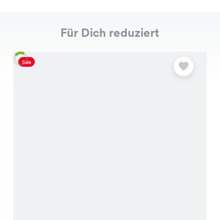
Für Dich reduziert
Sale
S