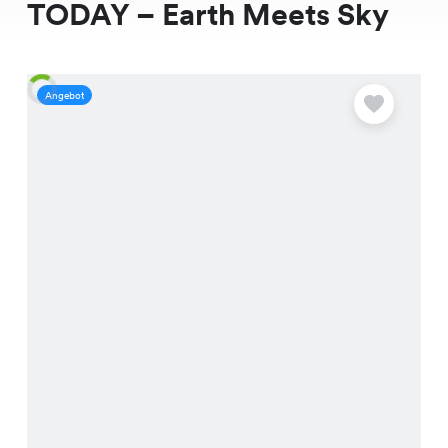
TODAY – Earth Meets Sky
Angebot
A