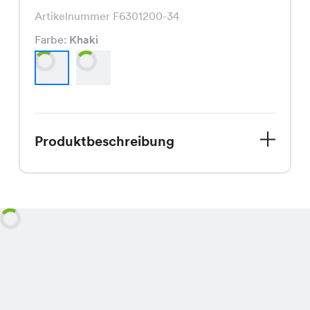
Artikelnummer F6301200-34
Farbe:
Khaki
Produktbeschreibung
Entdecke unsere Zoe Shorts, die
perfekte Wahl für den Spätsommer.
Aktuell im Sale, kannst Du diese
trendige Hose für nur CHF 24.95 statt
dem regulären Preis von CHF 29.95 in
Deinem nächsten Chicorée Store