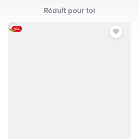
Réduit pour toi
Sale
S