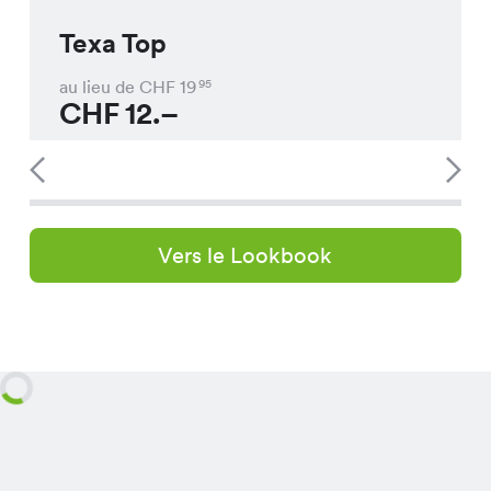
Texa Top
au lieu de CHF
19
95
CHF
12.–
Vers le Lookbook