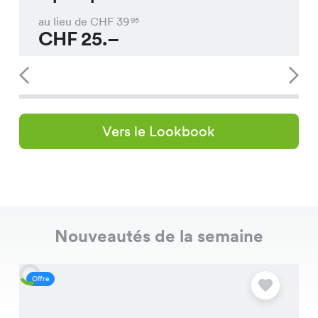
au lieu de CHF
39
95
CHF
25.–
Vers le Lookbook
Nouveautés de la semaine
Offre
O