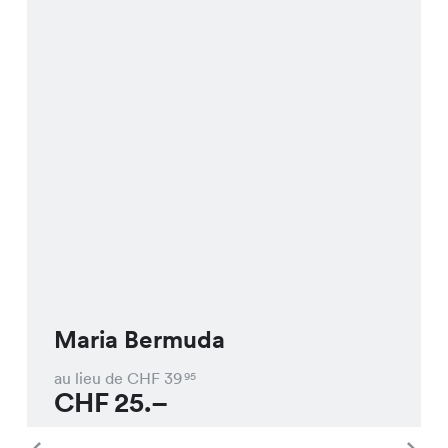
Maria Bermuda
au lieu de CHF
39
95
CHF
25.–