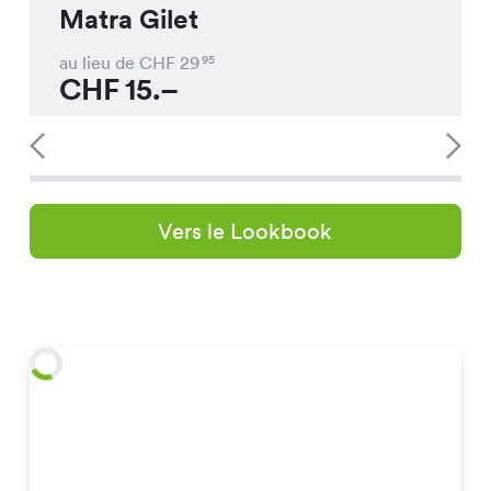
Matra Gilet
au lieu de CHF
29
95
CHF
15.–
Vers le Lookbook