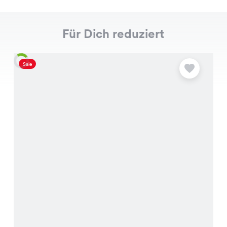
Für Dich reduziert
Sale
S