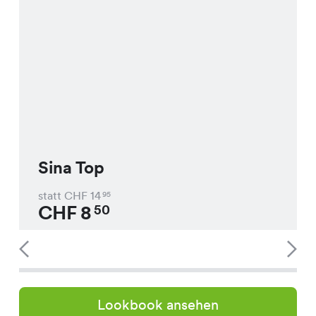
Sina Top
statt CHF
14
95
CHF
8
50
Lookbook ansehen