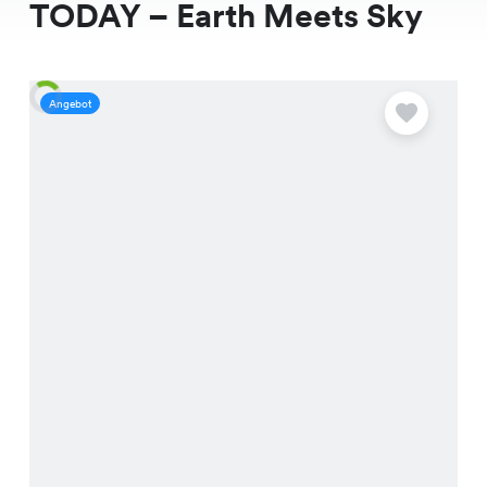
TODAY – Earth Meets Sky
Angebot
A