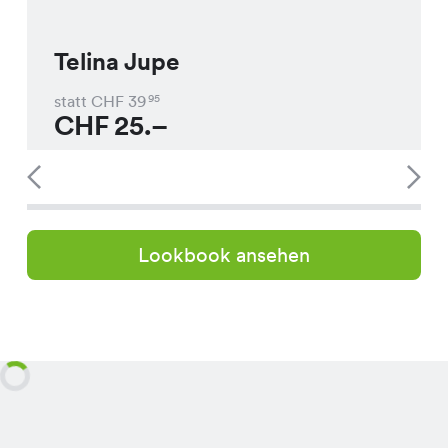
Telina Jupe
statt CHF
39
95
CHF
25.–
Lookbook ansehen