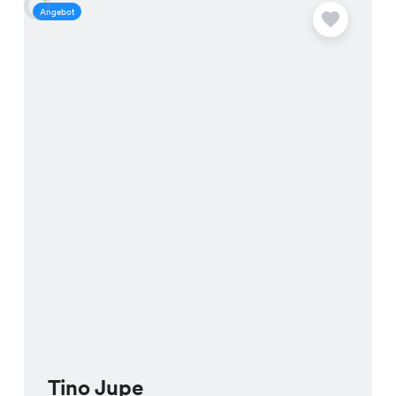
Angebot
A
Tino Jupe