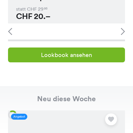
statt CHF
29
95
CHF
20.–
Lookbook ansehen
Neu diese Woche
Angebot
A