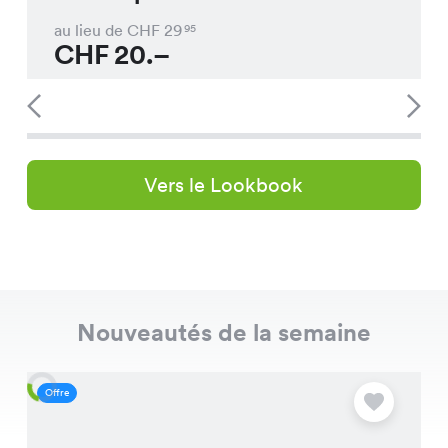
au lieu de CHF
29
95
CHF
20.–
Vers le Lookbook
Nouveautés de la semaine
Offre
O