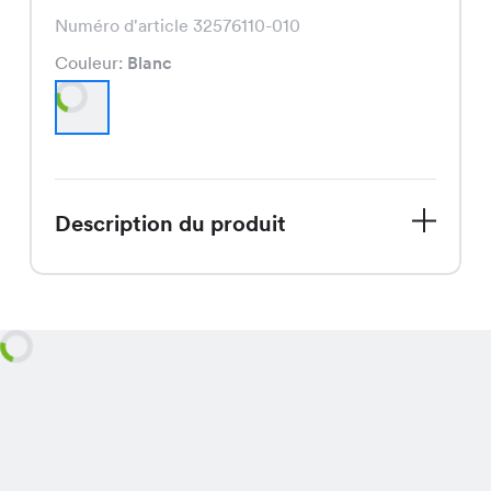
Numéro d'article 32576110-010
Couleur:
Blanc
Description du produit
Salut! Découvre notre Inara Kleid, une
robe magnifiquement conçue qui est
actuellement en vente. Avec son prix
spécial de CHF 24.95, au lieu de son
prix régulier de CHF 49.95, c'est une
véritable aubaine!