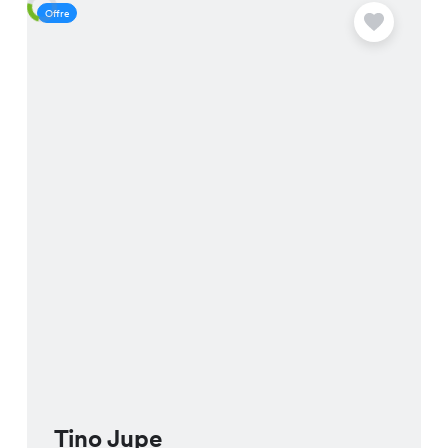
Offre
O
Tino Jupe