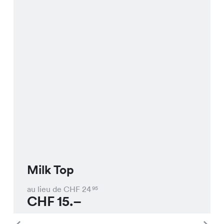
Milk Top
au lieu de CHF
24
95
CHF
15.–