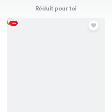
Réduit pour toi
Sale
S