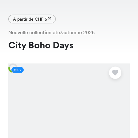
A partir de CHF 5
50
Nouvelle collection été/automne 2026
City Boho Days
Offre
O