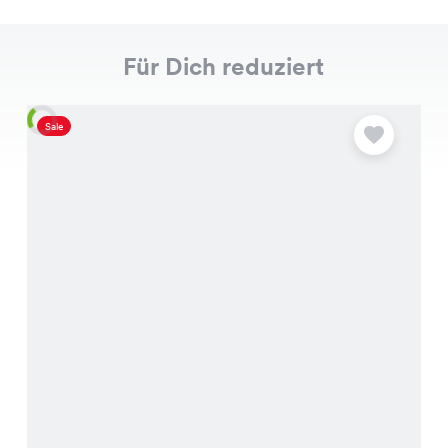
Für Dich reduziert
Sale
S