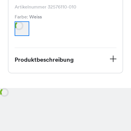
Artikelnummer 32576110-010
Farbe:
Weiss
Produktbeschreibung
Entdecke das Inara Kleid, Dein
perfekter Begleiter für den Sommer!
Dieses Kleid in strahlendem Weiss ist
nicht nur ein echter Hingucker,
sondern auch unglaublich bequem.
Dank dem luftigen Schnitt und der