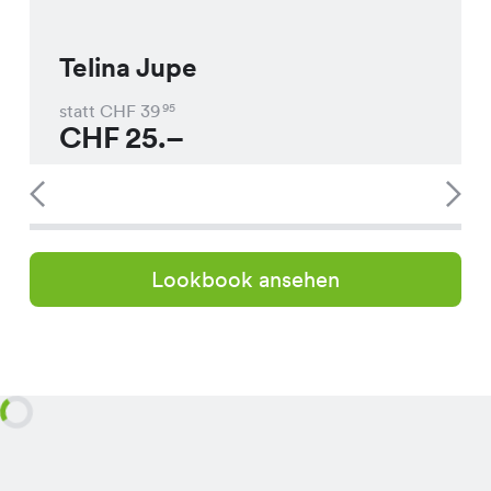
Telina Jupe
statt CHF
39
95
CHF
25.–
Lookbook ansehen