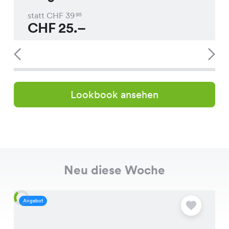
statt CHF
39
95
CHF
25.–
Lookbook ansehen
Neu diese Woche
Angebot
A