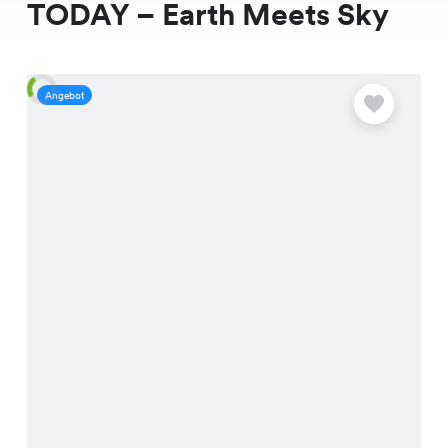
TODAY – Earth Meets Sky
Angebot
A