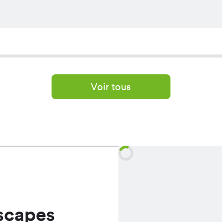
Voir tous
scapes