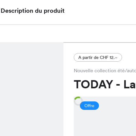
Description du produit
Le Nora Dress, une maillot de bain élégante et co
pour seulement CHF 8.95 au lieu de CHF 12.95, di
pour compléter votre garde-robe estivale.
A partir de CHF 12.–
Nouvelle collection été/au
TODAY - L
Offre