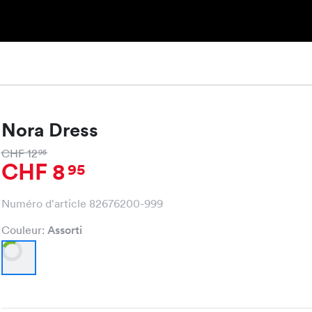
Nora Dress
CHF 12
95
CHF 8
95
Numéro d'article 82676200-999
Couleur:
Assorti