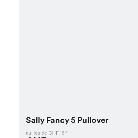
Sally Fancy 5 Pullover
au lieu de CHF
16
95