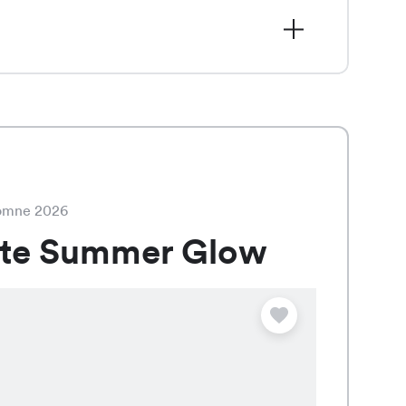
nfortable, est actuellement en vente
sponible en assortiment de couleurs
tomne 2026
ate Summer Glow
Offre