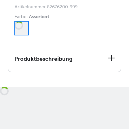
Artikelnummer 82676200-999
Farbe:
Assortiert
Produktbeschreibung
Das Nora Dress, eine vielseitige
Bademode, ist zurzeit im Sale für nur
CHF 8.95 statt dem regulären Preis
von CHF 12.95 und präsentiert sich in
einer bunten Farbauswahl, die Ihren
Sommerlook perfekt abrundet.