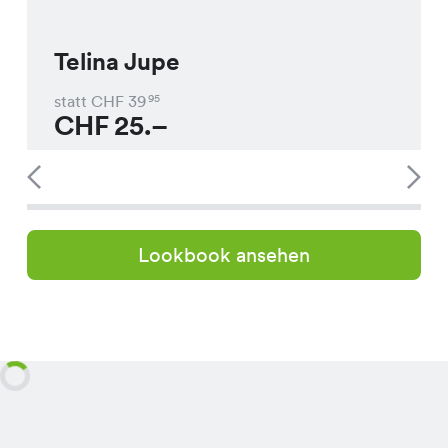
Telina Jupe
statt CHF
39
95
CHF
25.–
Lookbook ansehen