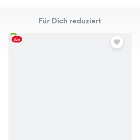
Für Dich reduziert
Sale
S