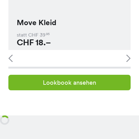
Move Kleid
statt CHF
39
95
CHF
18.–
Lookbook ansehen