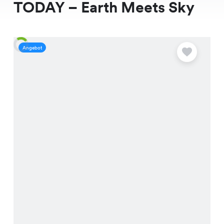
TODAY – Earth Meets Sky
Angebot
A