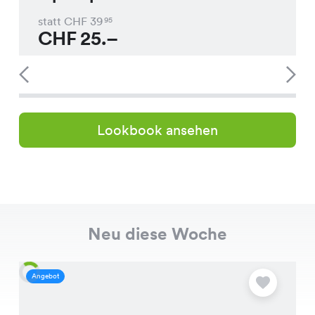
statt CHF
39
95
CHF
25.–
Lookbook ansehen
Neu diese Woche
Angebot
A