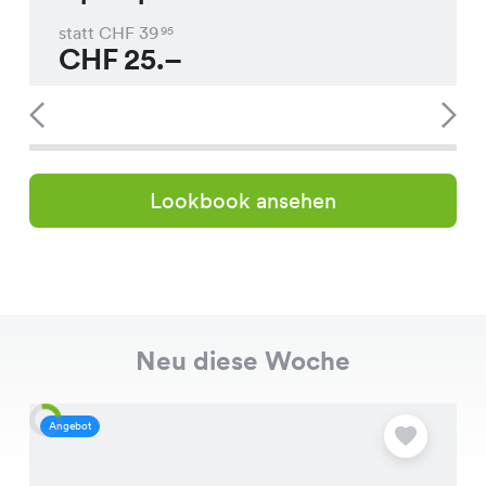
statt CHF
39
95
CHF
25.–
Lookbook ansehen
Neu diese Woche
Angebot
A