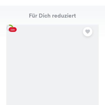
Für Dich reduziert
Sale
S