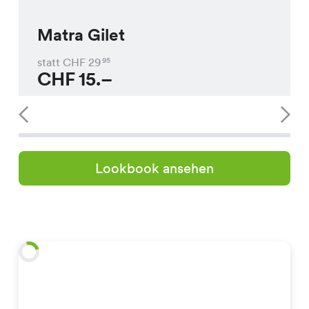
Matra Gilet
statt CHF
29
95
CHF
15.–
Lookbook ansehen