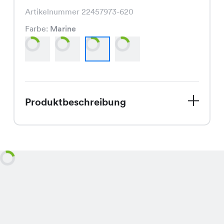
Artikelnummer 22457973-620
Farbe:
Marine
Produktbeschreibung
Entdecke die Cassie Bluse, Dein
perfektes Sommerstück, jetzt zum
Spezialpreis von nur CHF 9.95 statt
CHF 16.95! Mit ihrem frischen
Farbpalette in Orange, Kiwi, Marine
und Schwarz bringt sie Sommerlaune