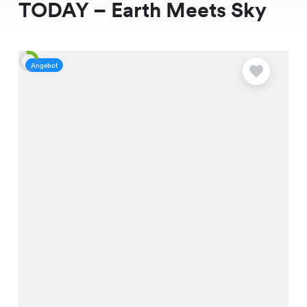
TODAY – Earth Meets Sky
Angebot
A