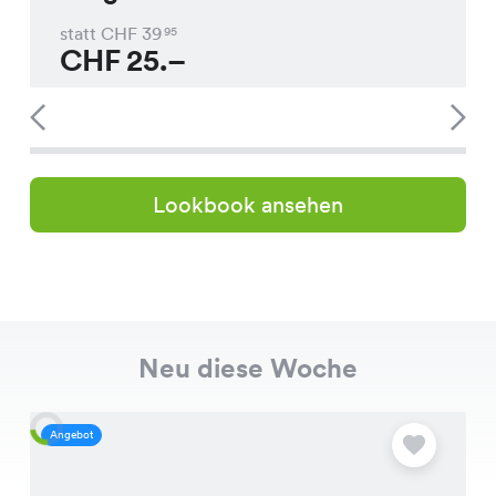
statt CHF
39
95
CHF
25.–
Lookbook ansehen
Neu diese Woche
Angebot
A