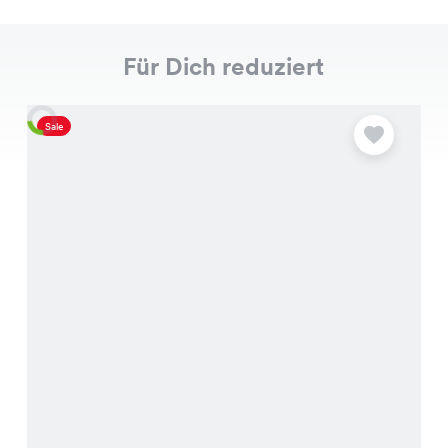
Für Dich reduziert
Sale
S