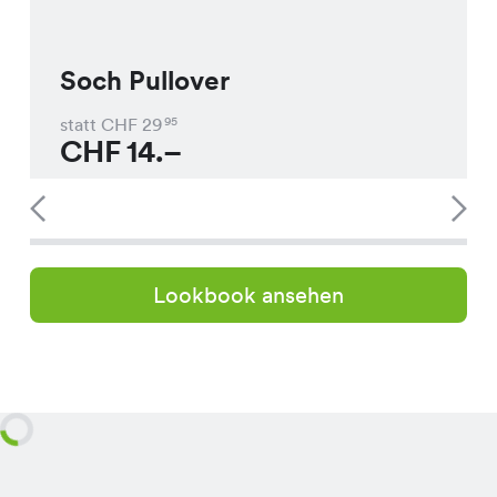
Soch Pullover
statt CHF
29
95
CHF
14.–
Lookbook ansehen