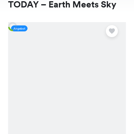
TODAY – Earth Meets Sky
Angebot
A