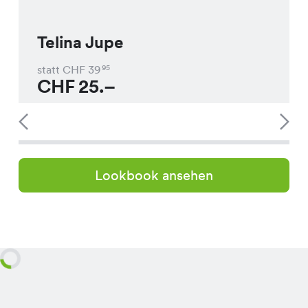
Telina Jupe
statt CHF
39
95
CHF
25.–
Lookbook ansehen