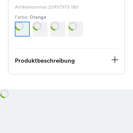
Artikelnummer 22457973-180
Farbe:
Orange
Produktbeschreibung
Entdecke die Cassie Bluse, Dein
perfektes Sommerstück, jetzt zum
Spezialpreis von nur CHF 9.95 statt
CHF 16.95! Mit ihrem frischen
Farbpalette in Orange, Kiwi, Marine
und Schwarz bringt sie Sommerlaune