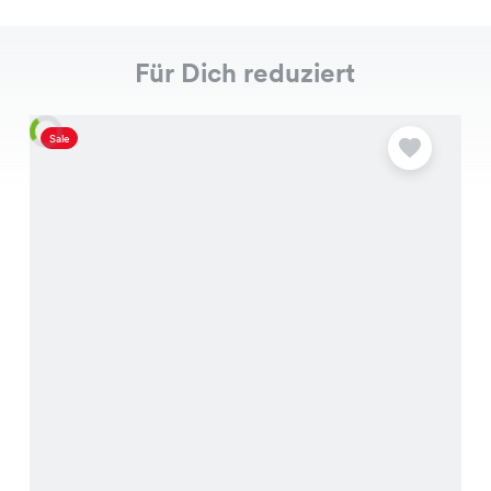
Für Dich reduziert
Sale
S