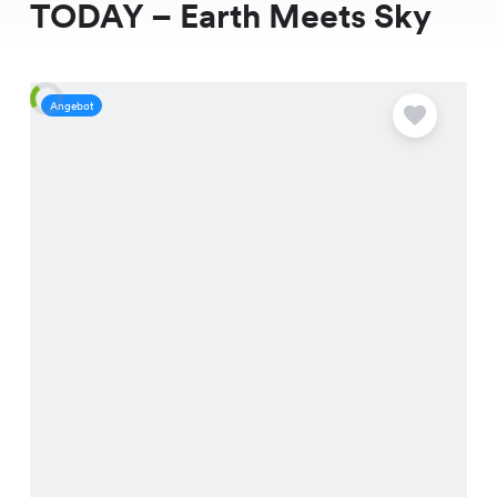
TODAY – Earth Meets Sky
Angebot
A