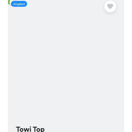
Angebot
A
Towi Top