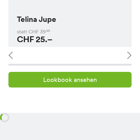
Telina Jupe
statt CHF
39
95
CHF
25.–
Lookbook ansehen