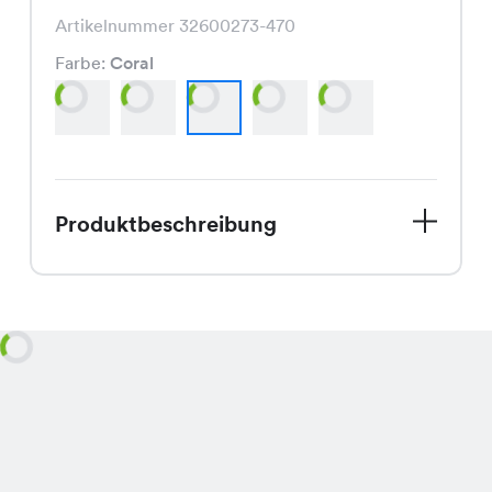
Artikelnummer 32600273-470
Farbe:
Coral
Produktbeschreibung
Das Denies Kleid, aktuell im Angebot
für nur CHF 10.00 statt CHF 24.95,
besticht durch seinen schmeichelnden
Schnitt und ist in den frischen Farben
Weiss, Mint, Coral, Blau und Schwarz
erhältlich.