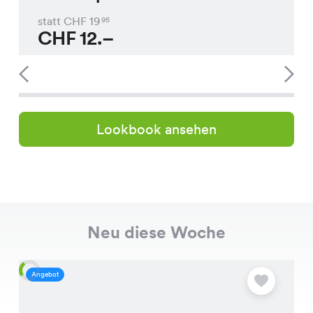
statt CHF
19
95
CHF
12.–
Lookbook ansehen
Neu diese Woche
Angebot
A