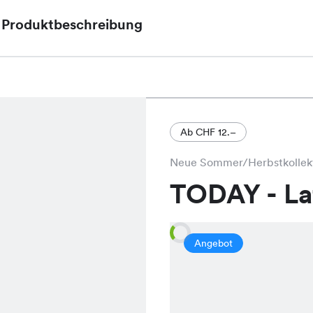
Produktbeschreibung
Das Denies Kleid, aktuell im Angebot für nur CHF 
durch seinen schmeichelnden Schnitt und ist in de
Blau und Schwarz erhältlich.
Ab CHF 12.–
Neue Sommer/Herbstkollek
TODAY - L
Angebot