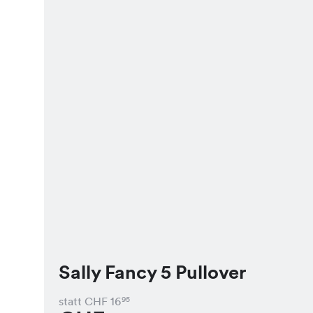
Sally Fancy 5 Pullover
statt CHF
16
95