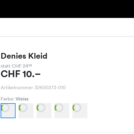
Denies Kleid
statt CHF 24
95
CHF 10.–
Artikelnummer 32600273-010
Farbe:
Weiss