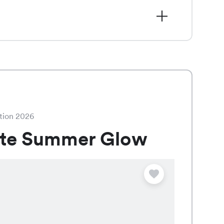
10.00 statt CHF 24.95, besticht
n frischen Farben Weiss, Mint, Coral,
tion 2026
ate Summer Glow
Angebot