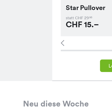
Star Pullover
statt CHF
29
95
CHF
15.–
L
Neu diese Woche