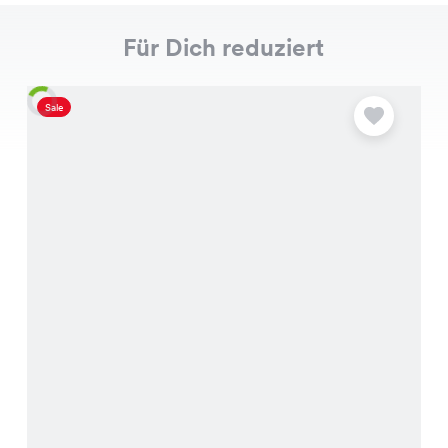
Für Dich reduziert
Sale
S