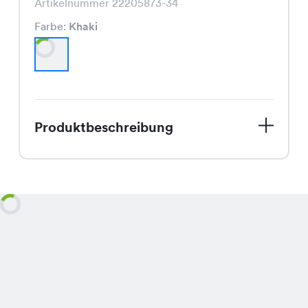
Artikelnummer 22205873-34
Farbe:
Khaki
Produktbeschreibung
Entdecke unser neues Naomi Kleid in
Khaki, das perfekte Kleidungsstück für
den Spätsommer. Mit seinem
schmeichelnden Schnitt und der
trendigen Farbe, bringt es Deinen
Look auf das nächste Level. Die
hochwertige Verarbeitung garantiert