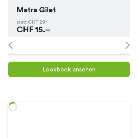
Matra Gilet
statt CHF
29
95
CHF
15.–
Lookbook ansehen