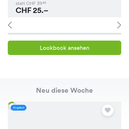
statt CHF
39
95
CHF
25.–
Lookbook ansehen
Neu diese Woche
Angebot
A