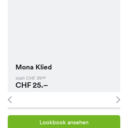
Mona Klied
statt CHF
39
95
CHF
25.–
Lookbook ansehen