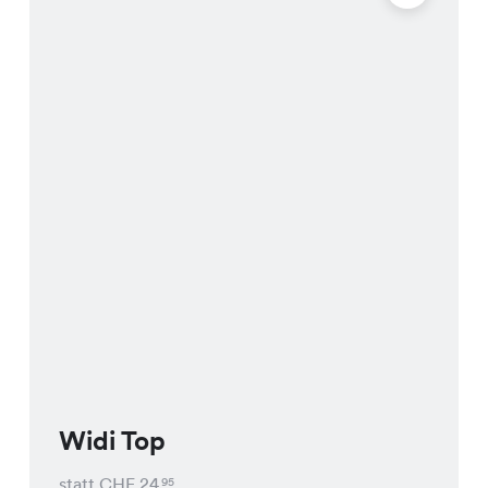
Widi Top
statt CHF
24
95