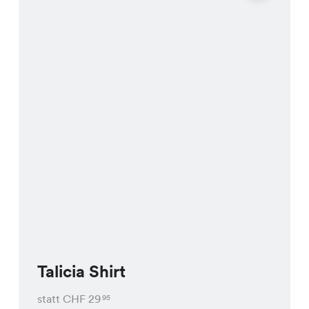
Talicia Shirt
statt CHF
29
95