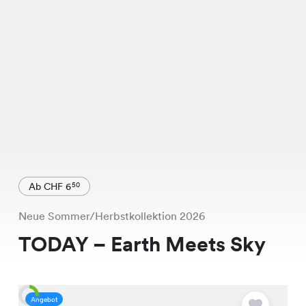
Ab CHF 6
50
Neue Sommer/Herbstkollektion 2026
TODAY – Earth Meets Sky
Angebot
A