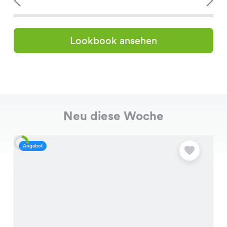
Lookbook ansehen
Neu diese Woche
Angebot
A